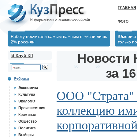
ГЛАВНАЯ
ФОТО
Работу посчитали самым важным в жизни лишь
Юморист 
2% россиян
только по
Новости 
В Клуб КП
за 16
Рубрики
Экономика
ООО "Страта" 
Культура
Экология
коллекцию им
Происшествия
Криминал
корпоративно
Общество
Политика
Выборы