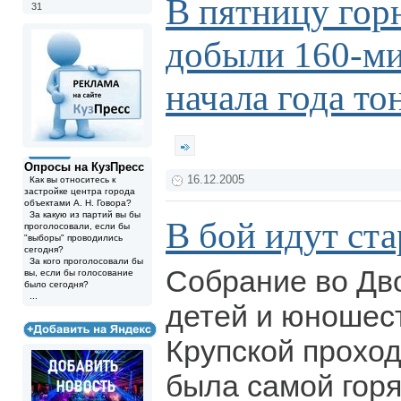
В пятницу гор
31
добыли 160-м
начала года то
Опросы на КузПресс
16.12.2005
Как вы относитесь к
застройке центра города
объектами А. Н. Говора?
За какую из партий вы бы
В бой идут ст
проголосовали, если бы
"выборы" проводились
сегодня?
За кого проголосовали бы
Собрание во Дв
вы, если бы голосование
было сегодня?
...
детей и юношес
Крупской проход
была самой горя