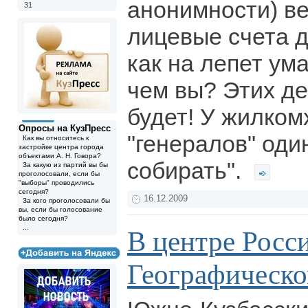
анонимности) ве
31
лицевые счета д
как на лепет ум
чем вы? Этих де
будет! У жилком
Опросы на КузПресс
"генералов" один
Как вы относитесь к
застройке центра города
объектами А. Н. Говора?
собирать".
За какую из партий вы бы
проголосовали, если бы
"выборы" проводились
сегодня?
16.12.2009
За кого проголосовали бы
вы, если бы голосование
было сегодня?
...
В центре Росс
Географическ