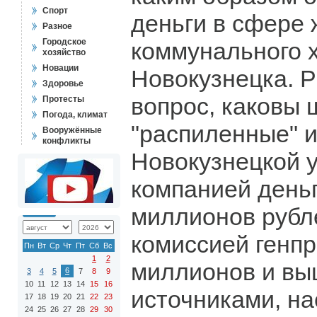
Спорт
деньги в сфере
Разное
Городское
коммунального 
хозяйство
Новации
Новокузнецка. Р
Здоровье
вопрос, каковы 
Протесты
Погода, климат
"распиленные" и
Вооружённые
конфликты
Новокузнецкой 
компанией деньг
миллионов рубл
комиссией генпр
Пн
Вт
Ср
Чт
Пт
Сб
Вс
1
2
миллионов и вы
6
3
4
5
7
8
9
10
11
12
13
14
15
16
источниками, н
17
18
19
20
21
22
23
24
25
26
27
28
29
30