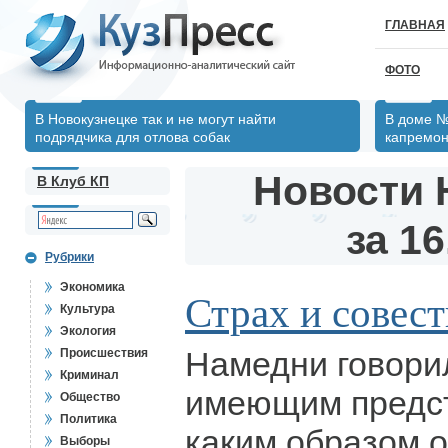
ГЛАВНАЯ
ФОТО
В Новокузнецке так и не могут найти
В доме №
подрядчика для отлова собак
капремон
Новости 
В Клуб КП
за 16
Рубрики
Экономика
Страх и совест
Культура
Экология
Намедни говорил
Происшествия
Криминал
имеющим предст
Общество
Политика
каким образом 
Выборы