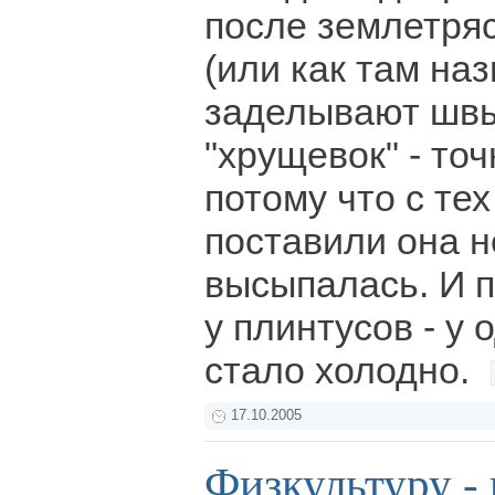
после землетря
(или как там на
заделывают шв
"хрущевок" - то
потому что с тех
поставили она н
высыпалась. И п
у плинтусов - у 
стало холодно.
17.10.2005
Физкультуру - 