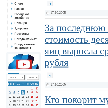
Спорт
Разное
17.10.2005
Городское
хозяйство
Новации
За последнюю
Здоровье
Протесты
стоимость дес
Погода, климат
Вооружённые
яиц выросла ср
конфликты
рубля
Пн
Вт
Ср
Чт
Пт
Сб
Вс
17.10.2005
1
2
6
3
4
5
7
8
9
Кто покорит 
10
11
12
13
14
15
16
17
18
19
20
21
22
23
24
25
26
27
28
29
30