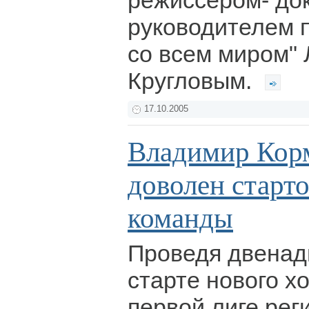
режиссером- до
руководителем п
со всем миром"
Кругловым.
17.10.2005
Владимир Корм
доволен старт
команды
Проведя двенад
старте нового х
первой лиге рег