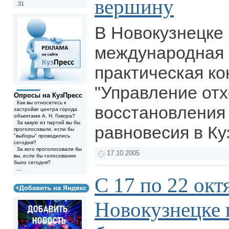
вершину
31
В Новокузнецке
международная 
практическая к
"Управление отх
Опросы на КузПресс
Как вы относитесь к
восстановления 
застройке центра города
объектами А. Н. Говора?
За какую из партий вы бы
равновесия в Ку
проголосовали, если бы
"выборы" проводились
сегодня?
За кого проголосовали бы
17.10.2005
вы, если бы голосование
было сегодня?
...
С 17 по 22 окт
Новокузнецке 