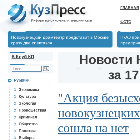
ГЛАВНАЯ
ФОТО
Новокузнецкий драмтеатр представит в Москве
НкАЗ при
сразу два спектакля
предпри
Новости 
В Клуб КП
за 17
Рубрики
Экономика
"Акция безысх
Культура
Экология
новокузнецких
Происшествия
Криминал
сошла на нет
Общество
Политика
Выборы