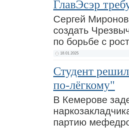
ГлавЭсэр треб
Сергей Миронов
создать Чрезвы
по борьбе с рос
18.01.2025
Студент решил
по-лёгкому"
В Кемерове зад
наркозакладчика
партию мефедр