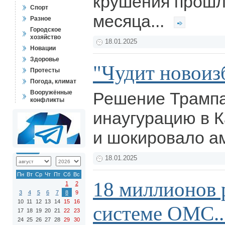
крушения прошл
Спорт
месяца...
Разное
Городское
хозяйство
18.01.2025
Новации
Здоровье
"Чудит новоиз
Протесты
Погода, климат
Вооружённые
Решение Трампа
конфликты
инаугурацию в 
и шокировало а
18.01.2025
Пн
Вт
Ср
Чт
Пт
Сб
Вс
18 миллионов 
1
2
3
4
5
6
7
8
9
10
11
12
13
14
15
16
системе ОМС..
17
18
19
20
21
22
23
24
25
26
27
28
29
30