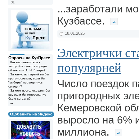
31
...заработали м
Кузбассе.
18.01.2025
Электрички ст
Опросы на КузПресс
Как вы относитесь к
популярней
застройке центра города
объектами А. Н. Говора?
За какую из партий вы бы
проголосовали, если бы
Число поездок п
"выборы" проводились
сегодня?
За кого проголосовали бы
пригородных эл
вы, если бы голосование
было сегодня?
...
Кемеровской обл
выросло на 6% и
миллиона.