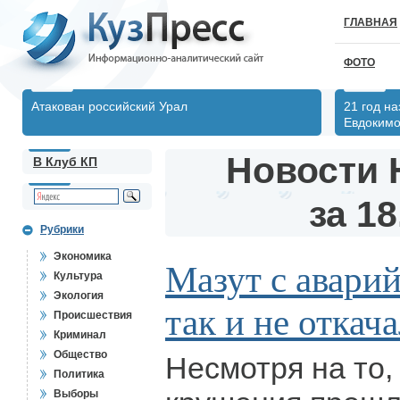
ГЛАВНАЯ
ФОТО
Атакован российский Урал
21 год н
Евдоким
Новости 
В Клуб КП
за 18
Рубрики
Экономика
Мазут с авари
Культура
Экология
так и не откач
Происшествия
Криминал
Общество
Несмотря на то,
Политика
Выборы