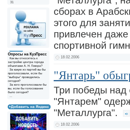
"Металлурга", н
31
сборах в Арабск
этого для занят
привлечен даже
спортивной гим
Опросы на КузПресс
18.02.2006
Как вы относитесь к
застройке центра города
объектами А. Н. Говора?
За какую из партий вы бы
"Янтарь" обыг
проголосовали, если бы
"выборы" проводились
сегодня?
За кого проголосовали бы
Три победы над
вы, если бы голосование
было сегодня?
...
"Янтарем" одер
"Металлурга".
18.02.2006