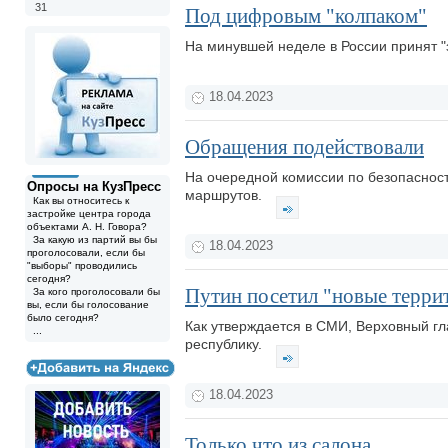
31
Под цифровым "колпаком"
На минувшей неделе в России принят "
18.04.2023
Обращения подействовали
На очередной комиссии по безопасност
Опросы на КузПресс
маршрутов.
Как вы относитесь к
застройке центра города
объектами А. Н. Говора?
За какую из партий вы бы
18.04.2023
проголосовали, если бы
"выборы" проводились
сегодня?
Путин посетил "новые терри
За кого проголосовали бы
вы, если бы голосование
было сегодня?
Как утверждается в СМИ, Верховный 
...
республику.
18.04.2023
Только что из салона...