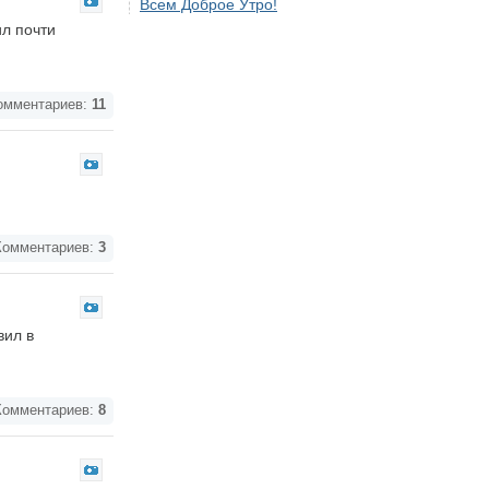
Всем Доброе Утро!
ил почти
мментариев:
11
омментариев:
3
вил в
омментариев:
8