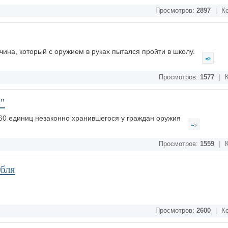
Просмотров:
2897
|
Ко
ина, который с оружием в руках пытался пройти в школу.
Просмотров:
1577
|
К
в"
е 60 единиц незаконно хранившегося у граждан оружия
Просмотров:
1559
|
К
убля
Просмотров:
2600
|
Ко