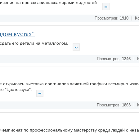
ичения на провоз авиапассажирами жидкостей.
Просмотров:
1910
|
Ко
ядом кустах"
сдать его детали на металлолом.
Просмотров:
1246
|
К
 открылась выставка оригиналов печатной графики всемирно изве
го "Цветозвуки".
Просмотров:
1863
|
К
ый чемпионат по профессиональному мастерству среди людей с инв