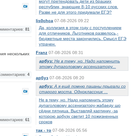
могут претендовать дети из брацких
республик, знающие 8-10 русских слов.
Разве не для этого придумали ЕГЭ?
lis0chca
07-08-2026 09:22
Да, коллизия в этом году с поступлением
мментариев:
81
для отличников. Льготников развелось,-
бюджетные места закончились. Смысл ЕГЭ
утрачен.
Franz
07-08-2026 08:31
ния нескольких
арбуз:
Не в тему, но. Надо напомнить
этому дупаголовому ассенизатору...
омментариев:
4
арбуз
07-08-2026 08:20
арбуз:
А я ещё помню пацаны прыгали со
старого моста. Одноклассник ...
Не в тему, но. Надо напомнить этому
дупаголовому ассенизатору-жабаеду шо
сёдни пятница. Выставляй картинку -за
которою арбузу светит 10 пожизненных
мментариев:
61
сроков
так - то
07-08-2026 05:56