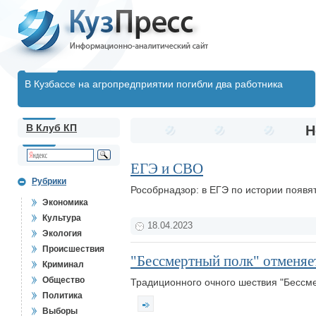
В Кузбассе на агропредприятии погибли два работника
В Клуб КП
Н
ЕГЭ и СВО
Рубрики
Рособрнадзор: в ЕГЭ по истории появя
Экономика
Культура
18.04.2023
Экология
Происшествия
"Бессмертный полк" отменяе
Криминал
Общество
Традиционного очного шествия "Бессмер
Политика
Выборы