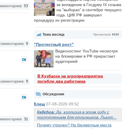
за вхождение в Госдуму IX созыва
мментариев:
53
на "выборах" в сентябре текущего
года. ЦИК РФ завершил
процедуру их регистрации.
Тема месяца
Просмотров:
8439
омментариев:
9
"Протестный рост"
Видеохостинг YouTube несмотря
на блокировки в РФ прирастает
аудиторией.
В Кузбассе на агропредприятии
погибли два работника
омментариев:
9
Обсуждения
Клещ
07-08-2026 09:52
lis0chca:
Да, коллизия в этом году с
поступлением для отличников. Льгот...
мментариев:
31
Почему утрачен? На бюджетные места