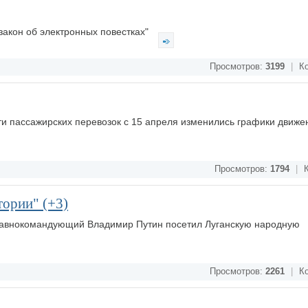
закон об электронных повестках"
Просмотров:
3199
|
Ко
и пассажирских перевозок с 15 апреля изменились графики движе
Просмотров:
1794
|
К
тории" (+3)
главнокомандующий Владимир Путин посетил Луганскую народную
Просмотров:
2261
|
Ко