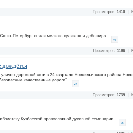
Просмотров:
1410
|
К
 Санкт-Петербург сняли мелкого хулигана и дебошира.
Просмотров:
1196
|
К
е дождётся
о улично-дорожной сети в 24 квартале Новоильинского района Ново
"Безопасные качественные дороги".
Просмотров:
1739
|
К
библиотеку Кузбасской православной духовной семинарии.