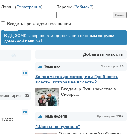
Логин: (
Регистрация
)
Пароль: (
Забыли?
)
Входить при каждом посещении
В ДЦ ЗСМК завершена модернизация системы загрузки
доменной печи №1
Добавить новость
Тема дня
Просмотров:
26
За полметра до метро, или Где б взять
власть, которая не всласть?
Владимир Путин зачастил в
Сибирь...
мментариев:
35
Тема недели
Просмотров:
2982
у ТАСС.
"Шансы не нулевые"
Одиннадцать партий поборются