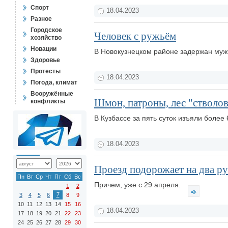
Спорт
18.04.2023
Разное
Городское
Человек с ружьём
хозяйство
Новации
В Новокузнецком районе задержан мужч
Здоровье
Протесты
18.04.2023
Погода, климат
Вооружённые
Шмон, патроны, лес "стволо
конфликты
В Кузбассе за пять суток изъяли боле
18.04.2023
Проезд подорожает на два р
Пн
Вт
Ср
Чт
Пт
Сб
Вс
Причем, уже с 29 апреля.
1
2
7
3
4
5
6
8
9
10
11
12
13
14
15
16
18.04.2023
17
18
19
20
21
22
23
24
25
26
27
28
29
30