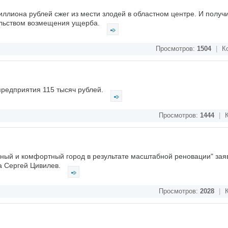
иллиона рублей сжег из мести злодей в областном центре. И получ
тельством возмещения ущерба.
Просмотров:
1504
|
Ко
предприятия 115 тысяч рублей.
Просмотров:
1444
|
К
ый и комфортный город в результате масштабной реновации" зая
а Сергей Цивилев.
Просмотров:
2028
|
К