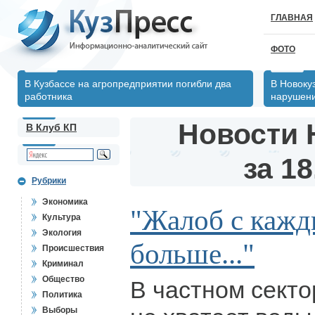
ГЛАВНАЯ
ФОТО
В Кузбассе на агропредприятии погибли два
В Новоку
работника
нарушен
Новости 
В Клуб КП
за 18
Рубрики
Экономика
"Жалоб с кажд
Культура
Экология
больше..."
Происшествия
Криминал
Общество
В частном секто
Политика
Выборы