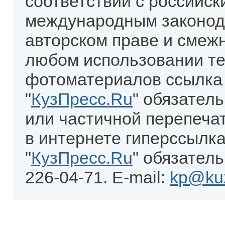
соответствии с российск
международным законод
авторском праве и смеж
любом использовании те
фотоматериалов ссылка
"
КузПресс.Ru
" обязател
или частичной перепеча
в интернете гиперссылка
"
КузПресс.Ru
" обязатель
226-04-71. E-mail:
kp@kuz