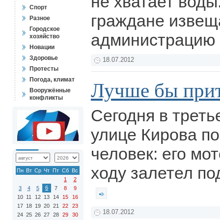
не хватает воды
Спорт
граждане извещ
Разное
Городское
администрацию 
хозяйство
Новации
Здоровье
18.07.2012
Протесты
Погода, климат
Лучше бы прит
Вооружённые
конфликты
Сегодня в треть
улице Кирова п
человек: его мо
ходу залетел по
Пн
Вт
Ср
Чт
Пт
Сб
Вс
1
2
6
3
4
5
7
8
9
10
11
12
13
14
15
16
17
18
19
20
21
22
23
18.07.2012
24
25
26
27
28
29
30