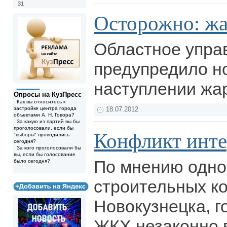
31
Осторожно: жа
Областное упр
предупредило н
наступлении жа
Опросы на КузПресс
Как вы относитесь к
застройке центра города
18.07.2012
объектами А. Н. Говора?
За какую из партий вы бы
проголосовали, если бы
Конфликт инте
"выборы" проводились
сегодня?
За кого проголосовали бы
вы, если бы голосование
По мнению одно
было сегодня?
...
строительных к
Новокузнецка, г
ЖКХ незаконно