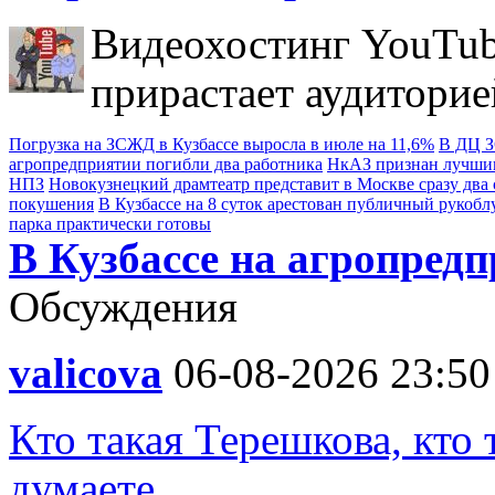
Видеохостинг YouTub
прирастает аудиторие
Погрузка на ЗСЖД в Кузбассе выросла в июле на 11,6%
В ДЦ З
агропредприятии погибли два работника
НкАЗ признан лучшим
НПЗ
Новокузнецкий драмтеатр представит в Москве сразу два 
покушения
В Кузбассе на 8 суток арестован публичный рукобл
парка практически готовы
В Кузбассе на агропред
Обсуждения
valicova
06-08-2026 23:50
Кто такая Терешкова, кто 
думаете.