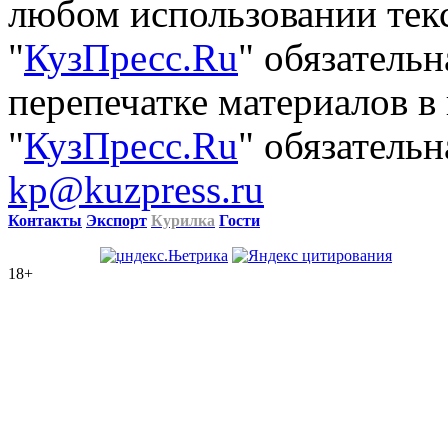
любом использовании тек
"
КузПресс.Ru
" обязатель
перепечатке материалов в
"
КузПресс.Ru
" обязательн
kp@kuzpress.ru
Контакты
Экспорт
Курилка
Гости
18+