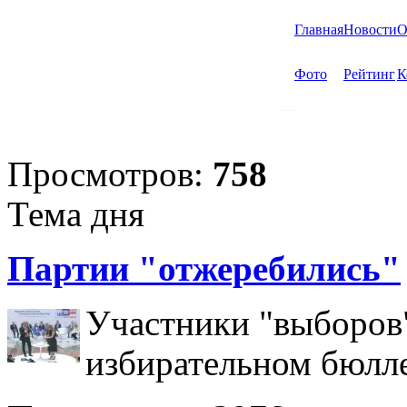
Главная
Новости
О
Фото
Рейтинг
К
Просмотров:
758
Тема дня
Партии "отжеребились"
Участники "выборов"
избирательном бюлл