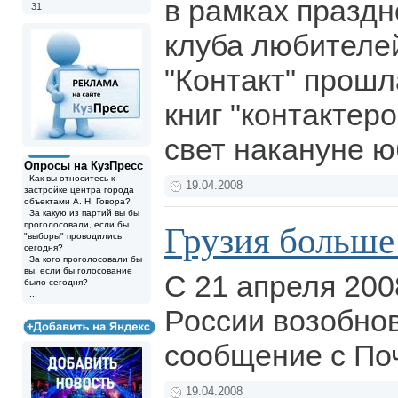
в рамках праздн
31
клуба любителе
"Контакт" прошл
книг "контактер
свет накануне 
Опросы на КузПресс
Как вы относитесь к
19.04.2008
застройке центра города
объектами А. Н. Говора?
За какую из партий вы бы
проголосовали, если бы
Грузия больше
"выборы" проводились
сегодня?
За кого проголосовали бы
вы, если бы голосование
C 21 апреля 200
было сегодня?
...
России возобно
сообщение с По
19.04.2008