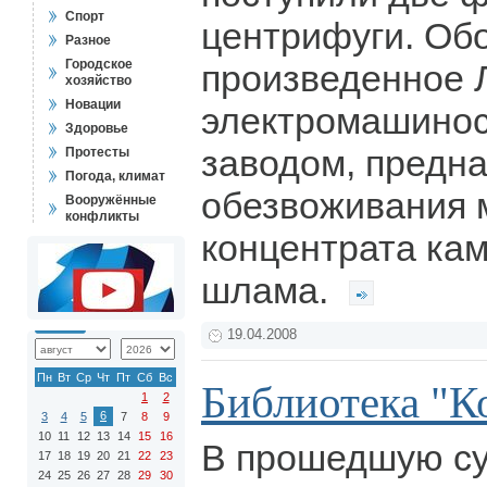
Спорт
центрифуги. Об
Разное
Городское
произведенное 
хозяйство
Новации
электромашино
Здоровье
заводом, предн
Протесты
Погода, климат
обезвоживания 
Вооружённые
конфликты
концентрата кам
шлама.
19.04.2008
Пн
Вт
Ср
Чт
Пт
Сб
Вс
Библиотека "К
1
2
6
3
4
5
7
8
9
10
11
12
13
14
15
16
В прошедшую су
17
18
19
20
21
22
23
24
25
26
27
28
29
30