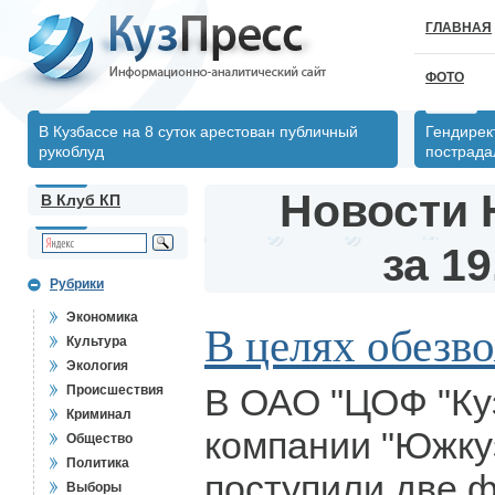
ГЛАВНАЯ
ФОТО
В Кузбассе на 8 суток арестован публичный
Гендирек
рукоблуд
пострада
Новости 
В Клуб КП
за 19
Рубрики
Экономика
В целях обезв
Культура
Экология
В ОАО "ЦОФ "Ку
Происшествия
Криминал
компании "Южку
Общество
Политика
поступили две 
Выборы