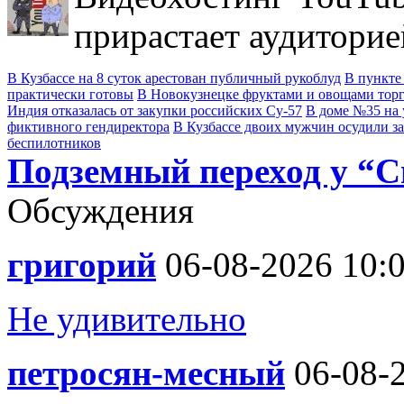
прирастает аудиторие
В Кузбассе на 8 суток арестован публичный рукоблуд
В пункте
практически готовы
В Новокузнецке фруктами и овощами тор
Индия отказалась от закупки российских Су-57
В доме №35 на 
фиктивного гендиректора
В Кузбассе двоих мужчин осудили з
беспилотников
Подземный переход у “С
Обсуждения
григорий
06-08-2026 10:
Не удивительно
петросян-месный
06-08-2