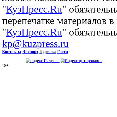
"
КузПресс.Ru
" обязатель
перепечатке материалов в
"
КузПресс.Ru
" обязательн
kp@kuzpress.ru
Контакты
Экспорт
Курилка
Гости
18+