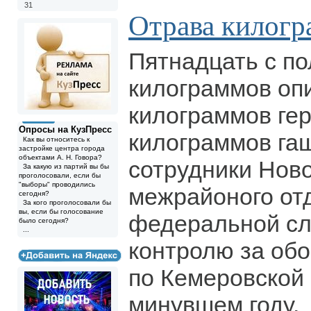
31
Отрава килог
Пятнадцать с п
килограммов оп
килограммов гер
Опросы на КузПресс
килограммов га
Как вы относитесь к
застройке центра города
объектами А. Н. Говора?
сотрудники Ново
За какую из партий вы бы
проголосовали, если бы
"выборы" проводились
межрайоного от
сегодня?
За кого проголосовали бы
вы, если бы голосование
федеральной с
было сегодня?
...
контролю за обо
по Кемеровской 
минувшем году.