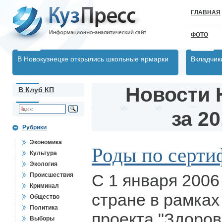
ГЛАВНАЯ
ФОТО
В Новокузнецке открылись школьные ярмарки
Вкладчик
Новости 
В Клуб КП
за 20
Рубрики
Экономика
Роды по серти
Культура
Экология
С 1 января 2006
Происшествия
Криминал
стране в рамках
Общество
Политика
проекта "Здоров
Выборы