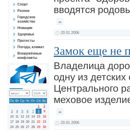
Спорт
вводятся родов
Разное
Городское
хозяйство
Новации
20.01.2006
Здоровье
Протесты
Замок еще не 
Погода, климат
Вооружённые
конфликты
Владелица доро
одну из детских
Центрального р
меховое изделие
Пн
Вт
Ср
Чт
Пт
Сб
Вс
1
2
3
4
5
6
7
8
9
10
11
12
13
14
15
16
17
18
19
20
21
22
23
20.01.2006
24
25
26
27
28
29
30