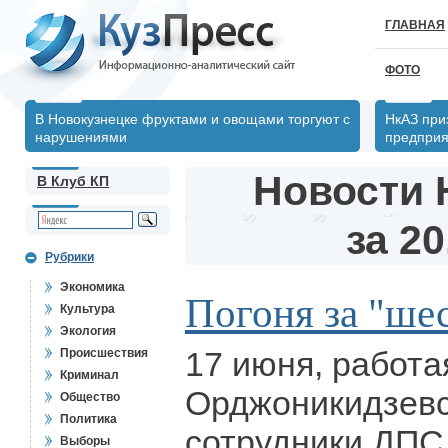
ГЛАВНАЯ
ФОТО
В Новокузнецке фруктами и овощами торгуют с
НкАЗ при
нарушениями
предпри
Новости 
В Клуб КП
за 20
Рубрики
Экономика
Погоня за "ше
Культура
Экология
17 июня, работа
Происшествия
Криминал
Орджоникидзевс
Общество
Политика
сотрудники ДПС 
Выборы