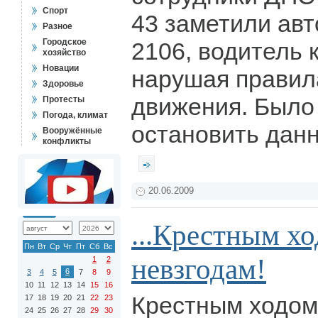
Спорт
43 заметили ав
Разное
Городское
2106, водитель 
хозяйство
Новации
нарушая правил
Здоровье
движения. Было
Протесты
Погода, климат
остановить дан
Вооружённые
конфликты
20.06.2009
...Крестным хо
Пн
Вт
Ср
Чт
Пт
Сб
Вс
невзгодам!
1
2
6
3
4
5
7
8
9
10
11
12
13
14
15
16
Крестным ходом
17
18
19
20
21
22
23
24
25
26
27
28
29
30