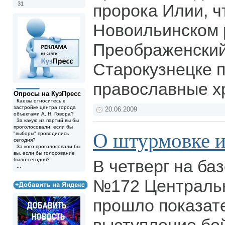
31
пророка Илии, ч
Новоильинском 
Преображенский
Старокузнецке 
православные х
Опросы на КузПресс
Как вы относитесь к
застройке центра города
20.06.2009
объектами А. Н. Говора?
За какую из партий вы бы
проголосовали, если бы
О штурмовке и
"выборы" проводились
сегодня?
За кого проголосовали бы
вы, если бы голосование
было сегодня?
В четверг на баз
...
№172 Центральн
прошло показат