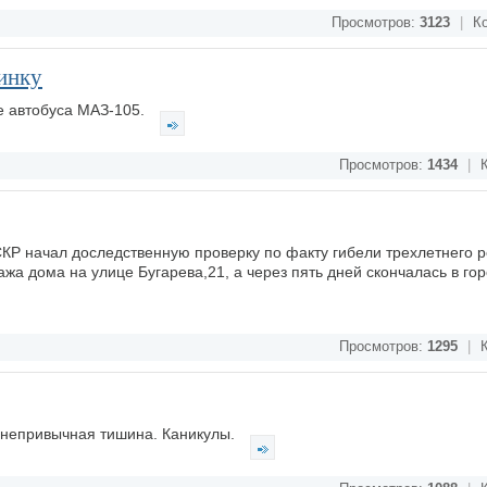
Просмотров:
3123
|
Ко
инку
е автобуса МАЗ-105.
Просмотров:
1434
|
К
КР начал доследственную проверку по факту гибели трехлетнего р
ажа дома на улице Бугарева,21, а через пять дней скончалась в го
Просмотров:
1295
|
К
 непривычная тишина. Каникулы.