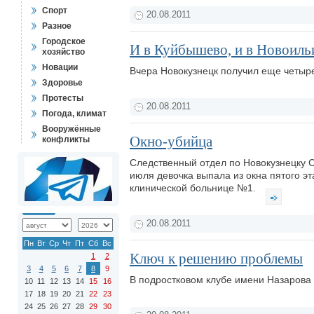
Спорт
20.08.2011
Разное
Городское
И в Куйбышево, и в Новоиль
хозяйство
Новации
Вчера Новокузнецк получил еще четыр
Здоровье
Протесты
20.08.2011
Погода, климат
Вооружённые
Окно-убийца
конфликты
Следственный отдел по Новокузнецку С
июля девочка выпала из окна пятого эт
клинической больнице №1.
20.08.2011
Пн
Вт
Ср
Чт
Пт
Сб
Вс
Ключ к решению проблемы
1
2
3
4
5
6
7
8
9
В подростковом клубе имени Назарова
10
11
12
13
14
15
16
17
18
19
20
21
22
23
24
25
26
27
28
29
30