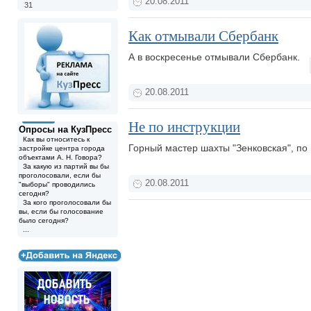
20.08.2011
31
Как отмывали Сбербанк
А в воскресенье отмывали Сбербанк.
20.08.2011
Не по инструкции
Опросы на КузПресс
Как вы относитесь к
Горный мастер шахты "Зенковская", по
застройке центра города
объектами А. Н. Говора?
За какую из партий вы бы
проголосовали, если бы
20.08.2011
"выборы" проводились
сегодня?
За кого проголосовали бы
вы, если бы голосование
было сегодня?
...