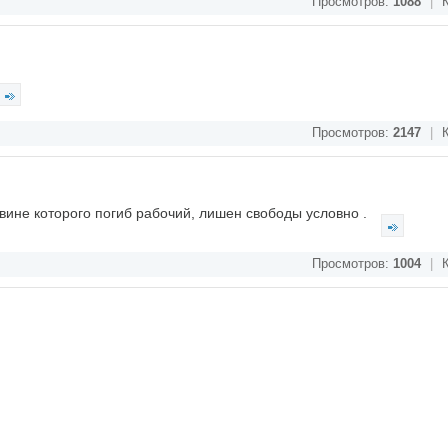
Просмотров:
1088
|
К
Просмотров:
2147
|
К
 вине которого погиб рабочий, лишен свободы условно .
Просмотров:
1004
|
К