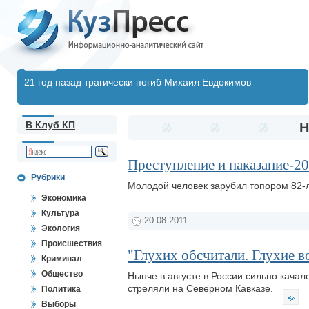
21 год назад трагически погиб Михаил Евдокимов
В Клуб КП
Н
Преступление и наказание-2
Рубрики
Молодой человек зарубил топором 82-
Экономика
Культура
20.08.2011
Экология
Происшествия
"Глухих обсчитали. Глухие в
Криминал
Общество
Нынче в августе в России сильно качало
стреляли на Северном Кавказе.
Политика
Выборы