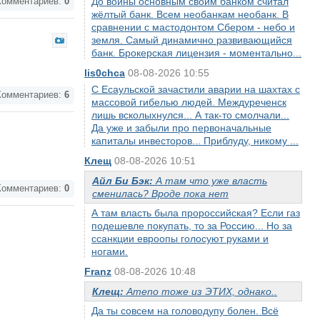
До войны основным своим банком считал
омментариев:
0
жёлтый банк. Всем необанкам необанк. В
сравнении с мастодонтом Сбером - небо и
земля. Самый динамично развивающийся
банк. Брокерская лицензия - моментально...
lis0chca
08-08-2026 10:55
С Есаульской зачастили аварии на шахтах с
омментариев:
6
массовой гибелью людей. Междуреченск
лишь всколыхнулся... А так-то смолчали...
Да уже и забыли про первоначальные
капиталы инвесторов... Приблуду, никому ...
Клещ
08-08-2026 10:51
Айл Би Бэк:
А там что уже власть
омментариев:
0
сменилась? Вроде пока нет
А там власть была пророссийская? Если газ
подешевле покупать, то за Россию... Но за
ссанкции евроопы голосуют руками и
ногами.
Franz
08-08-2026 10:48
Клещ:
Аmeno тоже из ЭТИХ, однако..
Да ты совсем на головодупу болен. Всё