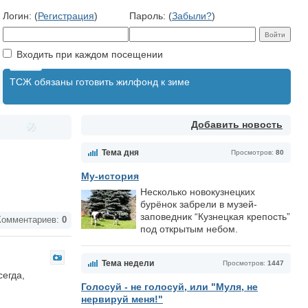
Логин: (
Регистрация
)
Пароль: (
Забыли?
)
Входить при каждом посещении
ТСЖ обязаны готовить жилфонд к зиме
Добавить новость
Тема дня
Просмотров:
80
Му-история
Несколько новокузнецких
бурёнок забрели в музей-
заповедник “Кузнецкая крепость”
омментариев:
0
под открытым небом.
Тема недели
Просмотров:
1447
сегда,
Голосуй - не голосуй, или "Муля, не
нервируй меня!"