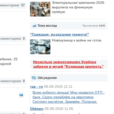
Электоральная кампания-2026
мментариев:
57
вырулила на финишную
прямую.
Тема месяца
Просмотров:
6446
"Граждане, воздушная тревога!"
омментариев:
0
Новокузнецк к войне не готов.
ебенка. 25
Несколько новокузнецких бурёнок
родской
забрели в музей “Кузнецкая крепость”
Обсуждения
омментариев:
0
так - то
08-08-2026 11:11
Всем доброго денька! Мне нравится ОТП -
банк. Скоро перейдём на квантовую
Систему расчётов. Заживём. Полагаю.
Oldmen
08-08-2026 11:05