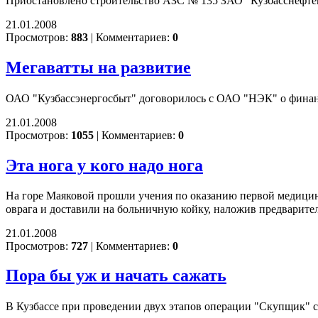
Приостановлено строительство АЗС № 135 ЗАО "Кузбасснефтепр
21.01.2008
Просмотров:
883
|
Комментариев:
0
Мегаватты на развитие
ОАО "Кузбассэнергосбыт" договорилось с ОАО "НЭК" о финан
21.01.2008
Просмотров:
1055
|
Комментариев:
0
Эта нога у кого надо нога
На горе Маяковой прошли учения по оказанию первой медицин
оврага и доставили на больничную койку, наложив предварите
21.01.2008
Просмотров:
727
|
Комментариев:
0
Пора бы уж и начать сажать
В Кузбассе при проведении двух этапов операции "Скупщик"