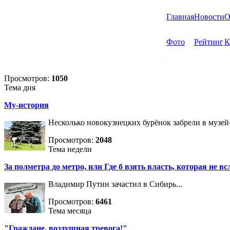
Главная
Новости
О
Фото
Рейтинг
К
Просмотров:
1050
Тема дня
Му-история
Несколько новокузнецких бурёнок забрели в музей
Просмотров:
2048
Тема недели
За полметра до метро, или Где б взять власть, которая не вс
Владимир Путин зачастил в Сибирь...
Просмотров:
6461
Тема месяца
"Граждане, воздушная тревога!"