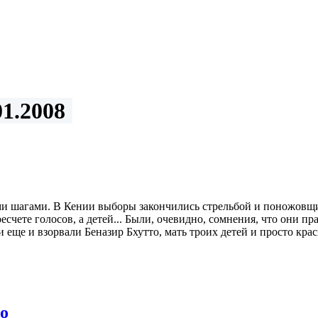
1.2008
ыми шагами. В Кении выборы закончились стрельбой и поножов
есчете голосов, а детей... Были, очевидно, сомнения, что они п
и еще и взорвали Беназир Бхутто, мать троих детей и просто кра
о