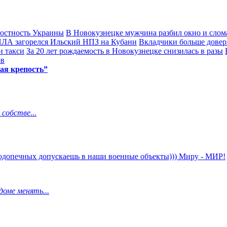
лостность Украины
В Новокузнецке мужчина разбил окно и слом
ПЛА загорелся Ильский НПЗ на Кубани
Вкладчики больше довер
и такси
За 20 лет рождаемость в Новокузнецке снизилась в разы
ов
ая крепость”
 собстве...
 подопечных допускаешь в наши военные объекты))) Миру - МИР!
доме менять...