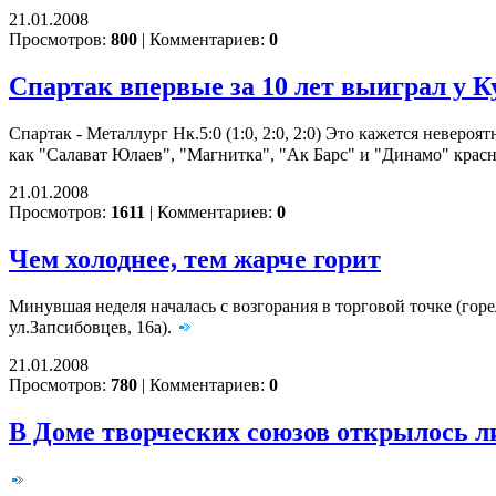
21.01.2008
Просмотров:
800
|
Комментариев:
0
Спартак впервые за 10 лет выиграл у 
Спартак - Металлург Нк.5:0 (1:0, 2:0, 2:0) Это кажется невер
как "Салават Юлаев", "Магнитка", "Ак Барс" и "Динамо" крас
21.01.2008
Просмотров:
1611
|
Комментариев:
0
Чем холоднее, тем жарче горит
Минувшая неделя началась с возгорания в торговой точке (горе
ул.Запсибовцев, 16а).
21.01.2008
Просмотров:
780
|
Комментариев:
0
В Доме творческих союзов открылось л