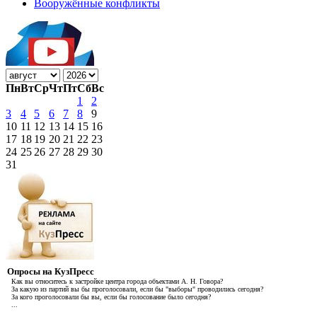
Вооружённые конфликты
Пн
Вт
Ср
Чт
Пт
Сб
Вс
1
2
3
4
5
6
7
8
9
10
11
12
13
14
15
16
17
18
19
20
21
22
23
24
25
26
27
28
29
30
31
Опросы на КузПресс
Как вы относитесь к застройке центра города объектами А. Н. Говора?
За какую из партий вы бы проголосовали, если бы "выборы" проводились сегодня?
За кого проголосовали бы вы, если бы голосование было сегодня?
...