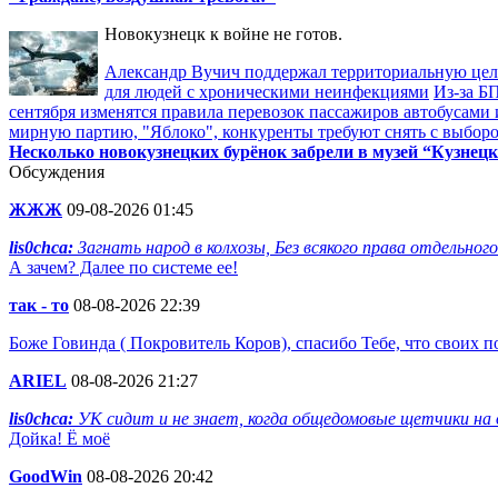
Новокузнецк к войне не готов.
Александр Вучич поддержал территориальную це
для людей с хроническими неинфекциями
Из-за Б
сентября изменятся правила перевозок пассажиров автобусами 
мирную партию, "Яблоко", конкуренты требуют снять с выбор
Несколько новокузнецких бурёнок забрели в музей “Кузнецк
Обсуждения
ЖЖЖ
09-08-2026 01:45
lis0chca:
Загнать народ в колхозы, Без всякого права отдельного
А зачем? Далее по системе ее!
так - то
08-08-2026 22:39
Боже Говинда ( Покровитель Коров), спасибо Тебе, что своих
ARIEL
08-08-2026 21:27
lis0chca:
УК сидит и не знает, когда общедомовые щетчики на 
Дойка! Ё моё
GoodWin
08-08-2026 20:42