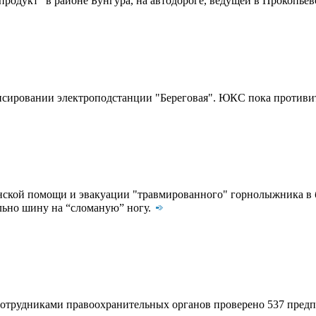
одукт" в районе Бунгура, на автодороге, ведущей в Прокопьев
сировании электроподстанции "Береговая". ЮКС пока противи
ской помощи и эвакуации "травмированного" горнолыжника в б
льно шину на “сломаную” ногу.
 сотрудниками правоохранительных органов проверено 537 пред