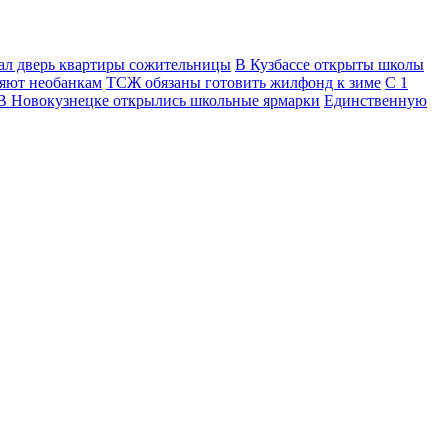
ал дверь квартиры сожительницы
В Кузбассе открыты школы
яют необанкам
ТСЖ обязаны готовить жилфонд к зиме
С 1
В Новокузнецке открылись школьные ярмарки
Единственную