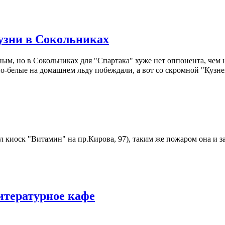
Кузни в Сокольниках
оятным, но в Сокольниках для "Спартака" хуже нет оппонента, че
но-белые на домашнем льду побеждали, а вот со скромной "Кузн
л киоск "Витамин" на пр.Кирова, 97), таким же пожаром она и з
итературное кафе