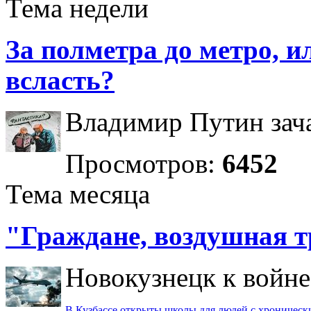
Тема недели
За полметра до метро, ил
всласть?
Владимир Путин зача
Просмотров:
6452
Тема месяца
"Граждане, воздушная т
Новокузнецк к войне 
В Кузбассе открыты школы для людей с хроничес