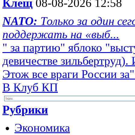
Клещ
08-08-2026 12:58
NATO:
Только за один се
поддержать на «выб...
" за партию" яблоко "выст
девичестве зильбертруд). 
Этож все враги России за"
В Клуб КП
Рубрики
Экономика