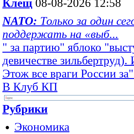
Клещ
08-08-2026 12:58
NATO:
Только за один се
поддержать на «выб...
" за партию" яблоко "выст
девичестве зильбертруд). 
Этож все враги России за"
В Клуб КП
Рубрики
Экономика