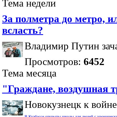
Тема недели
За полметра до метро, ил
всласть?
Владимир Путин зача
Просмотров:
6452
Тема месяца
"Граждане, воздушная т
Новокузнецк к войне 
В Кузбассе открыты школы для людей с хроничес