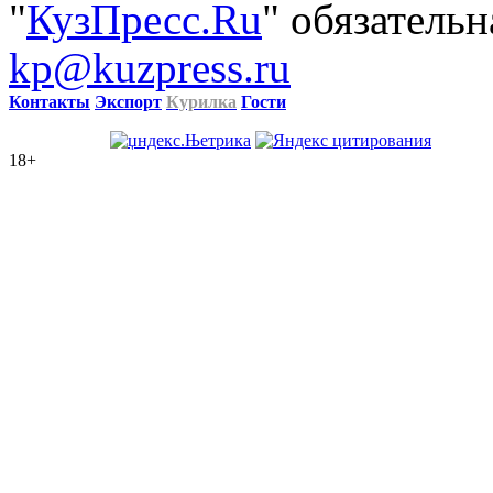
"
КузПресс.Ru
" обязательн
kp@kuzpress.ru
Контакты
Экспорт
Курилка
Гости
18+