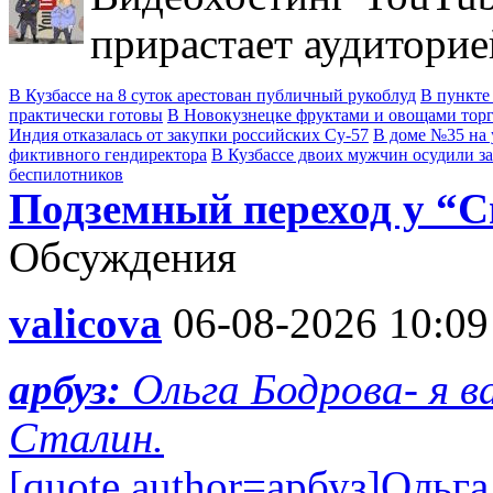
прирастает аудиторие
В Кузбассе на 8 суток арестован публичный рукоблуд
В пункте
практически готовы
В Новокузнецке фруктами и овощами тор
Индия отказалась от закупки российских Су-57
В доме №35 на 
фиктивного гендиректора
В Кузбассе двоих мужчин осудили з
беспилотников
Подземный переход у “С
Обсуждения
valicova
06-08-2026 10:09
арбуз:
Ольга Бодрова- я 
Сталин.
[quote author=арбуз]Ольг