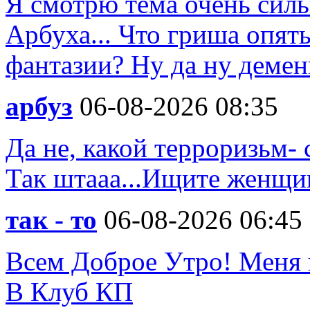
Я смотрю тема очень силь
Арбуха... Что гриша опят
фантазии? Ну да ну деменц
арбуз
06-08-2026 08:35
Да не, какой терроризьм- 
Так штааа...Ищите женщи
так - то
06-08-2026 06:45
Всем Доброе Утро! Меня 
В Клуб КП