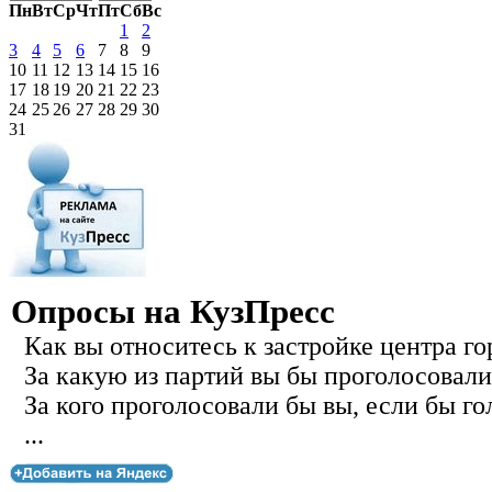
Пн
Вт
Ср
Чт
Пт
Сб
Вс
1
2
3
4
5
6
7
8
9
10
11
12
13
14
15
16
17
18
19
20
21
22
23
24
25
26
27
28
29
30
31
Опросы на КузПресс
Как вы относитесь к застройке центра го
За какую из партий вы бы проголосовали
За кого проголосовали бы вы, если бы го
...