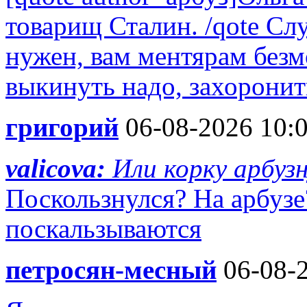
товарищ Сталин. /qote Сл
нужен, вам ментярам без
выкинуть надо, захоронить
григорий
06-08-2026 10:
valicova:
Или корку арбуз
Поскользнулся? На арбузе
поскальзываются
петросян-месный
06-08-2