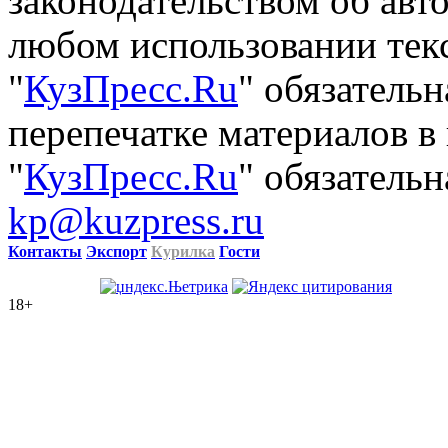
законодательством об авт
любом использовании тек
"
КузПресс.Ru
" обязатель
перепечатке материалов в
"
КузПресс.Ru
" обязательн
kp@kuzpress.ru
Контакты
Экспорт
Курилка
Гости
18+