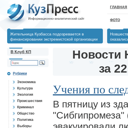
ГЛАВНАЯ
ФОТО
Жительница Кузбасса подозревается в
Новшеств
финансировании экстремистской организации
оказалис
Новости 
В Клуб КП
за 22
Рубрики
Экономика
Учения по сле
Культура
Экология
В пятницу из зд
Происшествия
Криминал
"Сибгипромеза"
Общество
Политика
эвакуировали л
Выборы