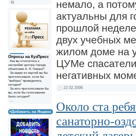
немало, а потом
31
актуальны для г
прошлой неделе 
двух учебных м
жилом доме на у
Опросы на КузПресс
ЦУМе спасатели
Как вы относитесь к
застройке центра города
объектами А. Н. Говора?
негативных мом
За какую из партий вы бы
проголосовали, если бы
"выборы" проводились
сегодня?
22.02.2006
За кого проголосовали бы
вы, если бы голосование
было сегодня?
...
Около ста реб
санаторно-озд
детский лагер