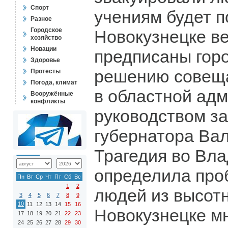
Спорт
учениям будет 
Разное
Городское
Новокузнецке в
хозяйство
Новации
предписаны гор
Здоровье
решению совещ
Протесты
Погода, климат
в областной ад
Вооружённые
конфликты
руководством з
губернатора Ва
Трагедия во Вл
определила про
Пн
Вт
Ср
Чт
Пт
Сб
Вс
1
2
людей из высотн
3
4
5
6
7
8
9
10
11
12
13
14
15
16
Новокузнецке м
17
18
19
20
21
22
23
24
25
26
27
28
29
30