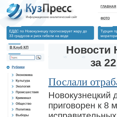
ГЛАВНАЯ
ФОТО
ЕДДС по Новокузнецку прогнозирует жару до
Турция п
33 градусов и риск гибели на воде
моратори
Новости 
В Клуб КП
за 22
Рубрики
Экономика
Послали отраб
Культура
Экология
Новокузнецкий 
Происшествия
Криминал
приговорен к 8 
Общество
Политика
исправительных 
Выборы