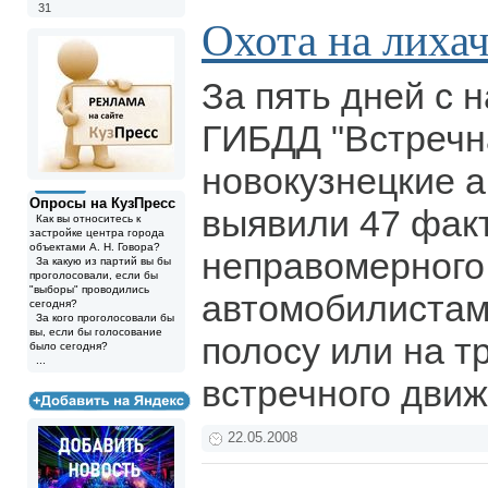
31
Охота на лиха
За пять дней с 
ГИБДД "Встречна
новокузнецкие 
Опросы на КузПресс
выявили 47 фак
Как вы относитесь к
застройке центра города
объектами А. Н. Говора?
неправомерного
За какую из партий вы бы
проголосовали, если бы
"выборы" проводились
автомобилистам
сегодня?
За кого проголосовали бы
вы, если бы голосование
полосу или на т
было сегодня?
...
встречного дви
22.05.2008