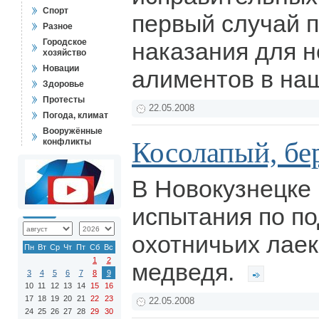
Спорт
первый случай 
Разное
Городское
наказания для 
хозяйство
Новации
алиментов в на
Здоровье
Протесты
22.05.2008
Погода, климат
Вооружённые
Косолапый, бе
конфликты
В Новокузнецке
испытания по по
охотничьих лаек
Пн
Вт
Ср
Чт
Пт
Сб
Вс
1
2
медведя.
3
4
5
6
7
8
9
10
11
12
13
14
15
16
17
18
19
20
21
22
23
22.05.2008
24
25
26
27
28
29
30