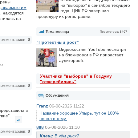
ерены
на "выборах" в сентябре текущего
тдаваемые им
года. ЦИК РФ завершил
, находятся
процедуру их регистрации.
стилась на
Тема месяца
Просмотров:
8407
омментариев:
0
"Протестный рост"
Видеохостинг YouTube несмотря
на блокировки в РФ прирастает
аудиторией.
ле
Участники "выборов" в Госдуму
"отжеребились"
омментариев:
0
Обсуждения
Franz
06-08-2026 11:22
представила в
Название хорошее Упырь, тут он 100%
твие".
попал в тему.
888
06-08-2026 11:10
омментариев:
0
Клещ:
В чём риск?