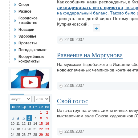
Как сообщили наши респонденты, в Ку
Спорт
ликвидировать пять приютов
, пост
Разное
на федеральный баланс. Таково было 
Городское
тридцать пять детей-сирот. Потому пр
хозяйство
Куприяновский.
Новации
Здоровье
22.09.2007
Протесты
Погода, климат
Равнение на Моргунова
Вооружённые
конфликты
На мужском Евробаскете в Испании сбо
новоиспеченных чемпионов континента 
22.09.2007
Свой голос
Пн
Вт
Ср
Чт
Пт
Сб
Вс
Вот эта группа очень симпатичных дев
1
2
выставочном зале Союза художников (О
6
3
4
5
7
8
9
10
11
12
13
14
15
16
17
18
19
20
21
22
23
22.09.2007
24
25
26
27
28
29
30