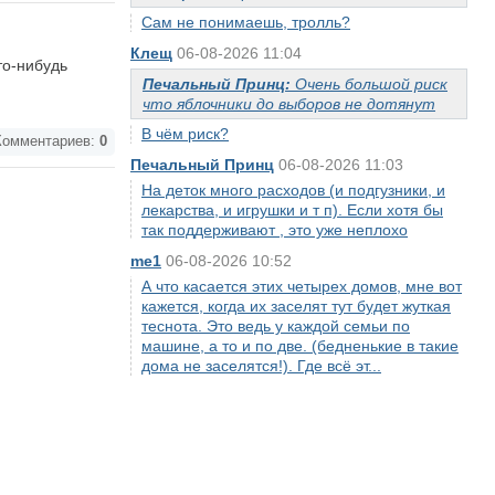
Сам не понимаешь, тролль?
Клещ
06-08-2026 11:04
то-нибудь
Печальный Принц:
Очень большой риск
что яблочники до выборов не дотянут
В чём риск?
омментариев:
0
Печальный Принц
06-08-2026 11:03
На деток много расходов (и подгузники, и
лекарства, и игрушки и т п). Если хотя бы
так поддерживают , это уже неплохо
me1
06-08-2026 10:52
А что касается этих четырех домов, мне вот
кажется, когда их заселят тут будет жуткая
теснота. Это ведь у каждой семьи по
машине, а то и по две. (бедненькие в такие
дома не заселятся!). Где всё эт...