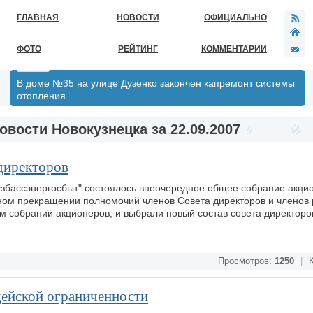
ГЛАВНАЯ
НОВОСТИ
ОФИЦИАЛЬНО
ФОТО
РЕЙТИНГ
КОММЕНТАРИИ
В доме №35 на улице Дузенко закончен капремонт системы
отопления
овости Новокузнецка за 22.09.2007
 директоров
узбассэнергосбыт" состоялось внеочередное общее собрание акци
ом прекращении полномочий членов Совета директоров и членов
 собрании акционеров, и выбрали новый состав совета директоро
Просмотров:
1250
|
К
дейской ограниченности