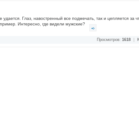
не удается. Глаз, навостренный все подмечать, так и цепляется за ч
апример. Интересно, где видели мужские?
Просмотров:
1618
|
К