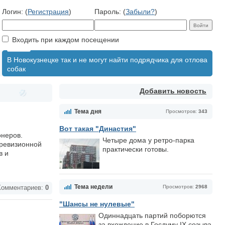
Логин: (
Регистрация
)
Пароль: (
Забыли?
)
Входить при каждом посещении
В Новокузнецке так и не могут найти подрядчика для отлова
собак
Добавить новость
Тема дня
Просмотров:
343
Вот такая "Династия"
онеров.
Четыре дома у ретро-парка
 ревизионной
практически готовы.
в и
Тема недели
Просмотров:
2968
омментариев:
0
"Шансы не нулевые"
Одиннадцать партий поборются
за вхождение в Госдуму IX созыва