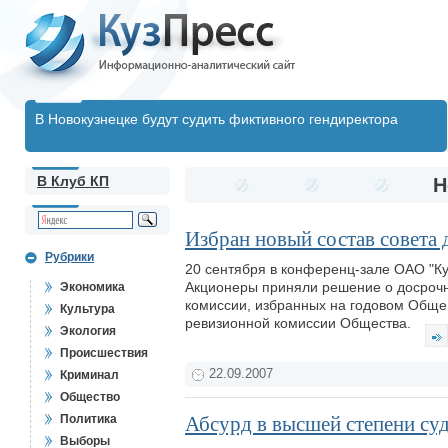
В Новокузнецке будут судить фиктивного гендиректора
В Клуб КП
Н
Избран новый состав совета
Рубрики
20 сентября в конференц-зале ОАО "К
Акционеры приняли решение о досрочн
Экономика
комиссии, избранных на годовом Общем
Культура
ревизионной комиссии Общества.
Экология
Происшествия
22.09.2007
Криминал
Общество
Политика
Абсурд в высшей степени су
Выборы