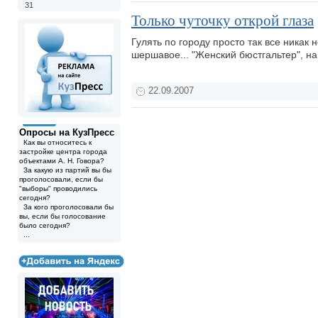
31
Только чуточку открой глаза
Гулять по городу просто так все никак 
шершавое... "Женский бюстгальтер", н
22.09.2007
Опросы на КузПресс
Как вы относитесь к
застройке центра города
объектами А. Н. Говора?
За какую из партий вы бы
проголосовали, если бы
"выборы" проводились
сегодня?
За кого проголосовали бы
вы, если бы голосование
было сегодня?
...