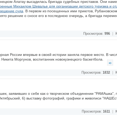
знецком Алатау высадилась бригада судебных приставов. Они нам
роенные Михаилом Шевалье для организации детского туризма и о
решение суда
. В первом из посещенных ими приютов, Рубановском
инято решение о сносе его в последнюю очередь, а бригада переме
Просмотров:
996
|
К
рная России впервые в своей истории заняла первое место. В чис
Никита Моргунов, воспитанник новокузнецкого баскетбола.
Просмотров:
1832
|
К
ушек, заявивших о себе как о творческом объединении "РАМАшка", 
ктябрьский, 6) выставку фотографий, графики и живописи "НАШЕс
Просмотров:
1611
|
К