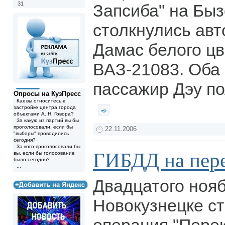
31
Запсиба" на Быз
столкнулись ав
Дамас белого ц
ВАЗ-21083. Оба 
пассажир Дэу п
Опросы на КузПресс
Как вы относитесь к
застройке центра города
объектами А. Н. Говора?
За какую из партий вы бы
проголосовали, если бы
22.11.2006
"выборы" проводились
сегодня?
За кого проголосовали бы
ГИБДД на пер
вы, если бы голосование
было сегодня?
...
Двадцатого нояб
Новокузнецке с