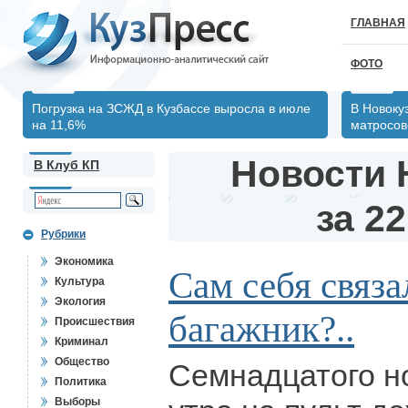
ГЛАВНАЯ
ФОТО
Погрузка на ЗСЖД в Кузбассе выросла в июле
В Новоку
на 11,6%
матросов
Новости 
В Клуб КП
за 22
Рубрики
Экономика
Сам себя связал
Культура
Экология
багажник?..
Происшествия
Криминал
Общество
Семнадцатого но
Политика
Выборы