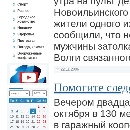
утра на пульт д
Спорт
Новоильинского
Разное
Городское
жители одного и
хозяйство
Новации
сообщили, что 
Здоровье
Протесты
мужчины затолк
Погода, климат
Вооружённые
Волги связанног
конфликты
22.11.2006
Помогите след
Вечером двадца
Пн
Вт
Ср
Чт
Пт
Сб
Вс
1
2
октября в 130 м
7
3
4
5
6
8
9
10
11
12
13
14
15
16
в гаражный кооп
17
18
19
20
21
22
23
24
25
26
27
28
29
30