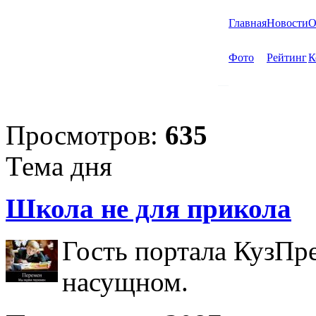
Главная
Новости
О
Фото
Рейтинг
К
Просмотров:
635
Тема дня
Школа не для прикола
Гость портала КузПр
насущном.