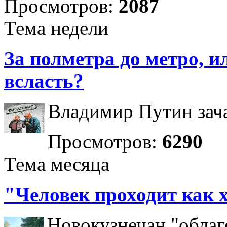
Просмотров:
2087
Тема недели
За полметра до метро, ил
всласть?
Владимир Путин зача
Просмотров:
6290
Тема месяца
"Человек проходит как 
Новокузнечан "облаг