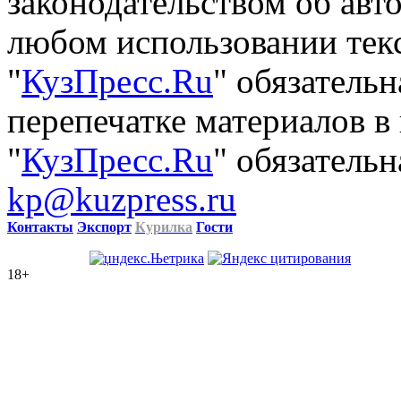
законодательством об авт
любом использовании тек
"
КузПресс.Ru
" обязатель
перепечатке материалов в
"
КузПресс.Ru
" обязательн
kp@kuzpress.ru
Контакты
Экспорт
Курилка
Гости
18+