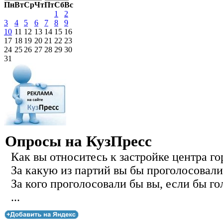
Пн
Вт
Ср
Чт
Пт
Сб
Вс
1
2
3
4
5
6
7
8
9
10
11
12
13
14
15
16
17
18
19
20
21
22
23
24
25
26
27
28
29
30
31
Опросы на КузПресс
Как вы относитесь к застройке центра го
За какую из партий вы бы проголосовали
За кого проголосовали бы вы, если бы го
...