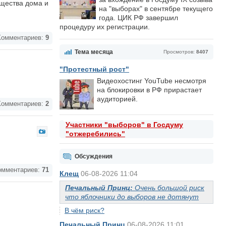
ущества дома и
на "выборах" в сентябре текущего
года. ЦИК РФ завершил
процедуру их регистрации.
омментариев:
9
Тема месяца
Просмотров:
8407
"Протестный рост"
Видеохостинг YouTube несмотря
на блокировки в РФ прирастает
аудиторией.
омментариев:
2
Участники "выборов" в Госдуму
"отжеребились"
Обсуждения
мментариев:
71
Клещ
06-08-2026 11:04
Печальный Принц:
Очень большой риск
что яблочники до выборов не дотянут
В чём риск?
Печальный Принц
06-08-2026 11:01