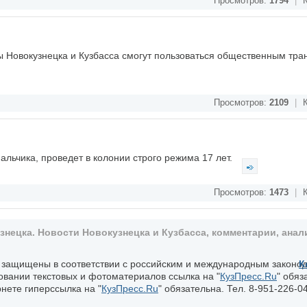
Просмотров:
1794
|
К
ы Новокузнецка и Кузбасса смогут пользоваться общественным тра
Просмотров:
2109
|
К
альчика, проведет в колонии строго режима 17 лет.
Просмотров:
1473
|
К
ецка. Новости Новокузнецка и Кузбасса, комментарии, анали
, защищены в соответствии с российским и международным законо
К
овании текстовых и фотоматериалов ссылка на "
КузПресс.Ru
" обяз
нете гиперссылка на "
КузПресс.Ru
" обязательна. Тел. 8-951-226-04