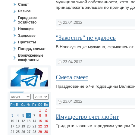
муниципальной собственности, хотя, п
Спорт
принадлежать жильцам по принципу до
Разное
Городское
хозяйство
23.04.2012
Новации
Здоровье
"Закосить" не удалось
Протесты
В Новокузнецке мужчина, скрываясь о
Погода, климат
Вооружённые
конфликты
23.04.2012
Смета смеет
Празднование 67-й годовщины Великой
23.04.2012
Пн
Вт
Ср
Чт
Пт
Сб
Вс
1
2
Имущество счет любит
6
3
4
5
7
8
9
10
11
12
13
14
15
16
Тридцати главным городским улицам "
17
18
19
20
21
22
23
24
25
26
27
28
29
30