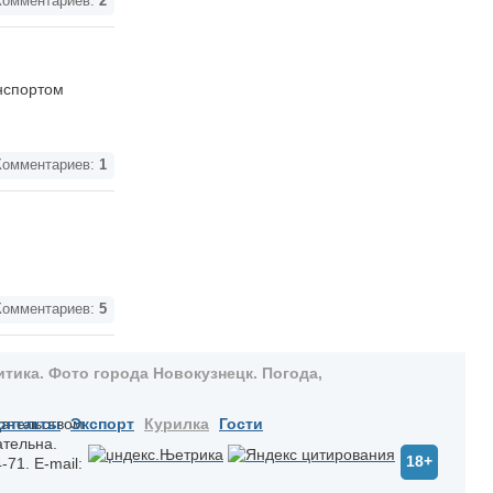
омментариев:
2
нспортом
омментариев:
1
омментариев:
5
тика. Фото города Новокузнецк. Погода,
дательством
онтакты
Экспорт
Курилка
Гости
ательна.
18+
-71. E-mail: