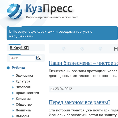
В Новокузнецке фруктами и овощами торгуют с
нарушениями
В Клуб КП
Н
Наши бизнесмены – чистое з
Рубрики
Бизнесмены все-таки протащили через
драгоценных металлов – почетного зна
Экономика
Культура
Экология
23.04.2012
Происшествия
Криминал
Перед законом все равны?
Общество
Эта история тянется уже почти три год
Политика
Иванович Казаковский встал на защиту 
Выборы