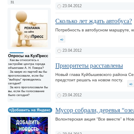
31
23.04.2012
Сколько лет ждать автобуса?
Потребность в автобусном маршруте, к
23.04.2012
Опросы на КузПресс
Как вы относитесь к
Приоритеты расставлены
застройке центра города
объектами А. Н. Говора?
За какую из партий вы бы
Новый глава Куйбышевского района Сер
проголосовали, если бы
предстоит решать на новом посту.
"выборы" проводились
сегодня?
За кого проголосовали бы
вы, если бы голосование
23.04.2012
было сегодня?
...
Мусор собрали, деревья “озе
Волонтерская акция “Все вместе” в Но