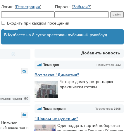
Логин: (
Регистрация
)
Пароль: (
Забыли?
)
Входить при каждом посещении
В Кузбассе на 8 суток арестован публичный рукоблуд
Добавить новость
Тема дня
Просмотров:
343
Вот такая "Династия"
Четыре дома у ретро-парка
практически готовы.
мментариев:
60
Тема недели
Просмотров:
2968
"Шансы не нулевые"
а Николай
Одиннадцать партий поборются
рый оказался в
за вхождение в Госдуму IX созыва