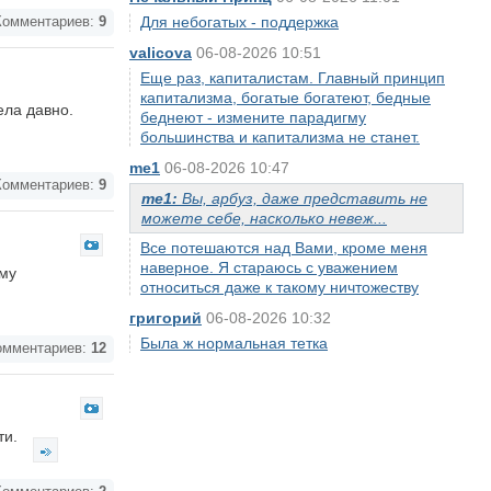
Для небогатых - поддержка
омментариев:
9
valicova
06-08-2026 10:51
Еще раз, капиталистам. Главный принцип
капитализма, богатые богатеют, бедные
ела давно.
беднеют - измените парадигму
большинства и капитализма не станет.
me1
06-08-2026 10:47
омментариев:
9
me1:
Вы, арбуз, даже представить не
можете себе, насколько невеж...
Все потешаются над Вами, кроме меня
наверное. Я стараюсь с уважением
ему
относиться даже к такому ничтожеству
григорий
06-08-2026 10:32
Была ж нормальная тетка
мментариев:
12
ти.