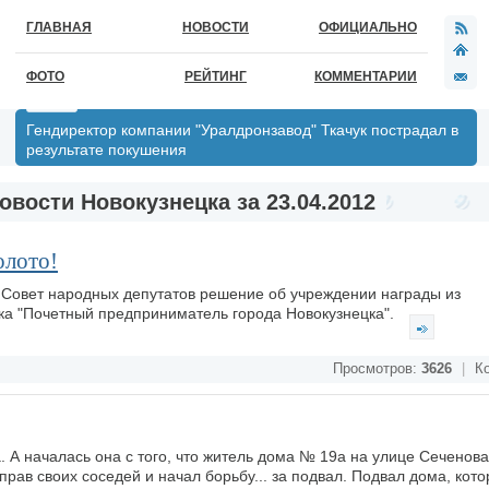
ГЛАВНАЯ
НОВОСТИ
ОФИЦИАЛЬНО
ФОТО
РЕЙТИНГ
КОММЕНТАРИИ
Гендиректор компании "Уралдронзавод" Ткачук пострадал в
результате покушения
овости Новокузнецка за 23.04.2012
олото!
 Совет народных депутатов решение об учреждении награды из
ка "Почетный предприниматель города Новокузнецка".
Просмотров:
3626
|
Ко
а. А началась она с того, что житель дома № 19а на улице Сеченов
прав своих соседей и начал борьбу... за подвал. Подвал дома, кото