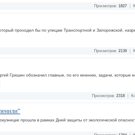
Просмотров:
1827
|
К
оторый проходил бы по улицам Транспортной и Запорожской, назр
Просмотров:
2130
|
К
гей Гришин обозначил главные, по его мнению, задачи, которые 
Просмотров:
2318
|
Ко
ленили”
вокузнецке прошла в рамках Дней защиты от экологической опаснос