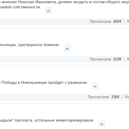
о мнению Николая Ивановича, должен входить в состав общего им
левой собственности.
Просмотров:
2694
|
К
т полиции, притворился бомжом.
Просмотров:
2199
|
К
 Победы в Новокузнецке пройдет с размахом.
Просмотров:
3308
|
Ко
выдали" паспорта, остальные инвентаризировали.