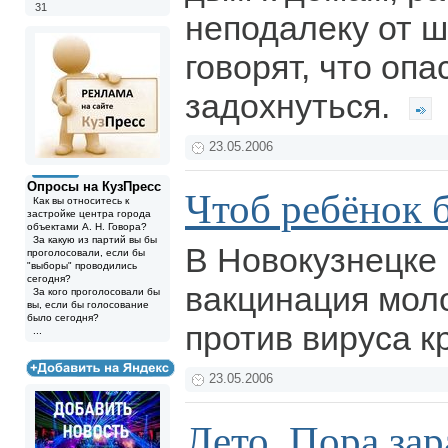
31
неподалеку от 
говорят, что оп
задохнуться.
23.05.2006
Опросы на КузПресс
Чтоб ребёнок 
Как вы относитесь к
застройке центра города
объектами А. Н. Говора?
За какую из партий вы бы
В Новокузнецке
проголосовали, если бы
"выборы" проводились
сегодня?
вакцинация мол
За кого проголосовали бы
вы, если бы голосование
было сегодня?
против вируса к
...
23.05.2006
Лето. Пора за