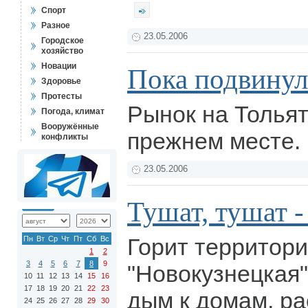
Спорт
Разное
23.05.2006
Городское
хозяйство
Новации
Пока подвину
Здоровье
Протесты
Рынок на Тольят
Погода, климат
Вооружённые
прежнем месте.
конфликты
23.05.2006
Тушат, тушат -
Горит территор
Пн
Вт
Ср
Чт
Пт
Сб
Вс
1
2
3
4
5
6
7
8
9
"Новокузнецкая"
10
11
12
13
14
15
16
17
18
19
20
21
22
23
дым к домам, р
24
25
26
27
28
29
30