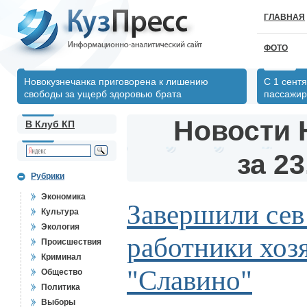
ГЛАВНАЯ
ФОТО
Новокузнечанка приговорена к лишению
С 1 сент
свободы за ущерб здоровью брата
пассажир
Новости 
В Клуб КП
за 23
Рубрики
Экономика
Завершили сев
Культура
Экология
работники хоз
Происшествия
Криминал
"Славино"
Общество
Политика
Выборы