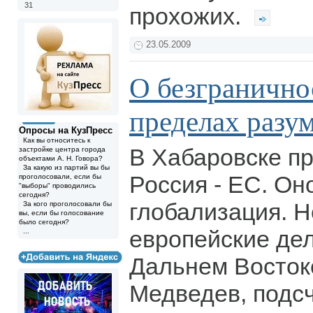
31
прохожих.
23.05.2009
О безгранично
пределах разу
Опросы на КузПресс
Как вы относитесь к
В Хабаровске п
застройке центра города
объектами А. Н. Говора?
За какую из партий вы бы
Россия - ЕС. Оно
проголосовали, если бы
"выборы" проводились
сегодня?
глобализация. Н
За кого проголосовали бы
вы, если бы голосование
было сегодня?
европейские де
...
Дальнем Восток
Медведев, подсч