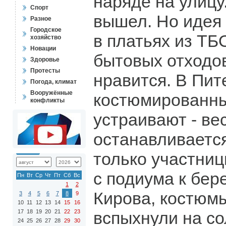
наряде на улицу.
Спорт
вышел. Но идея 
Разное
Городское
в платьях из ТБ
хозяйство
Новации
бытовых отходо
Здоровье
Протесты
нравится. В Пит
Погода, климат
Вооружённые
костюмированн
конфликты
устраивают - ве
останавливается.
только участни
с подиума к бер
Пн
Вт
Ср
Чт
Пт
Сб
Вс
1
2
Кирова, костюм
3
4
5
6
7
8
9
10
11
12
13
14
15
16
17
18
19
20
21
22
23
вспыхнули на со
24
25
26
27
28
29
30