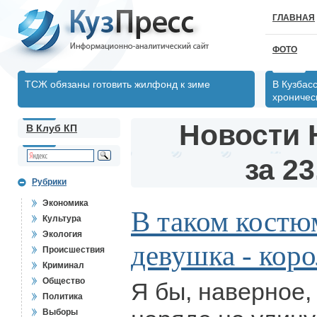
ГЛАВНАЯ
ФОТО
ТСЖ обязаны готовить жилфонд к зиме
В Кузбас
хрониче
Новости 
В Клуб КП
за 23
Рубрики
Экономика
В таком костю
Культура
Экология
девушка - коро
Происшествия
Криминал
Общество
Я бы, наверное,
Политика
Выборы