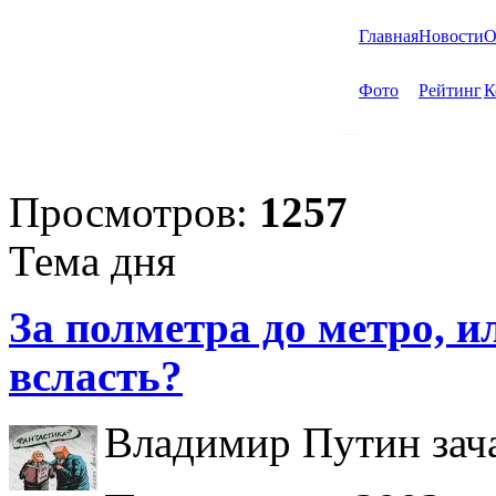
Главная
Новости
О
Фото
Рейтинг
К
Просмотров:
1257
Тема дня
За полметра до метро, ил
всласть?
Владимир Путин зача