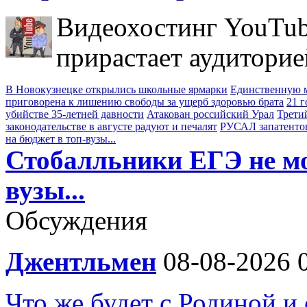
Видеохостинг YouTub
прирастает аудиторие
В Новокузнецке открылись школьные ярмарки
Единственную м
приговорена к лишению свободы за ущерб здоровью брата
21 
убийстве 35-летней давности
Атакован российский Урал
Трети
законодательстве в августе радуют и печалят
РУСАЛ запатенто
на бюджет в топ-вузы...
Стобалльники ЕГЭ не мо
вузы...
Обсуждения
Джентльмен
08-08-2026 
Что же будет с Родиной и