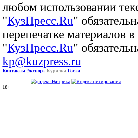
любом использовании тек
"
КузПресс.Ru
" обязатель
перепечатке материалов в
"
КузПресс.Ru
" обязательн
kp@kuzpress.ru
Контакты
Экспорт
Курилка
Гости
18+