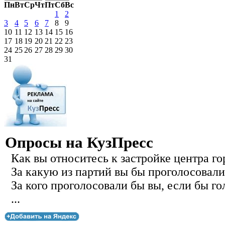
Пн
Вт
Ср
Чт
Пт
Сб
Вс
1
2
3
4
5
6
7
8
9
10
11
12
13
14
15
16
17
18
19
20
21
22
23
24
25
26
27
28
29
30
31
Опросы на КузПресс
Как вы относитесь к застройке центра го
За какую из партий вы бы проголосовали
За кого проголосовали бы вы, если бы го
...