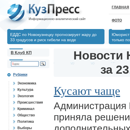
ГЛАВНАЯ
ФОТО
ЕДДС по Новокузнецку прогнозирует жару до
Юморист 
33 градусов и риск гибели на воде
только по
Новости 
В Клуб КП
за 23
Рубрики
Экономика
Кусают чаще
Культура
Экология
Администрация 
Происшествия
Криминал
приняла решени
Общество
Политика
дополнительных
Выборы