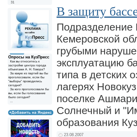
31
В защиту басс
Подразделение
Кемеровской об
грубыми наруше
Опросы на КузПресс
эксплуатацию б
Как вы относитесь к
застройке центра города
объектами А. Н. Говора?
типа в детских 
За какую из партий вы бы
проголосовали, если бы
"выборы" проводились
лагерях Новокуз
сегодня?
За кого проголосовали бы
вы, если бы голосование
поселке Ашмари
было сегодня?
...
Солнечный и "И
образования Ку
23.08.2007