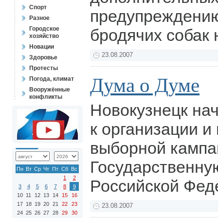
Спорт
предупреждени
Разное
Городское
бродячих собак 
хозяйство
Новации
23.08.2007
Здоровье
Протесты
Дума о Думе
Погода, климат
Вооружённые
конфликты
Новокузнецк нач
к организации и
выборной кампа
Государственну
Пн
Вт
Ср
Чт
Пт
Сб
Вс
1
2
Российской Фед
3
4
5
6
7
8
9
10
11
12
13
14
15
16
17
18
19
20
21
22
23
23.08.2007
24
25
26
27
28
29
30