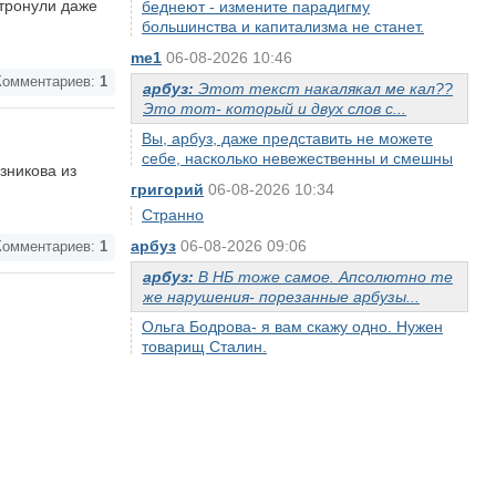
атронули даже
беднеют - измените парадигму
большинства и капитализма не станет.
me1
06-08-2026 10:46
омментариев:
1
арбуз:
Этот текст накалякал ме кал??
Это тот- который и двух слов с...
Вы, арбуз, даже представить не можете
себе, насколько невежественны и смешны
зникова из
григорий
06-08-2026 10:34
Странно
арбуз
06-08-2026 09:06
омментариев:
1
арбуз:
В НБ тоже самое. Апсолютно те
же нарушения- порезанные арбузы...
Ольга Бодрова- я вам скажу одно. Нужен
товарищ Сталин.