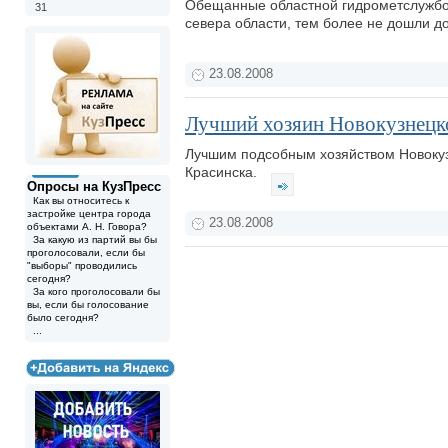
Обещанные областной гидрометслужбой 
31
севера области, тем более не дошли д
23.08.2008
Лучший хозяин Новокузнецк
Лучшим подсобным хозяйством Новокуз
Красинска.
Опросы на КузПресс
Как вы относитесь к
застройке центра города
23.08.2008
объектами А. Н. Говора?
За какую из партий вы бы
проголосовали, если бы
"выборы" проводились
сегодня?
За кого проголосовали бы
вы, если бы голосование
было сегодня?
...