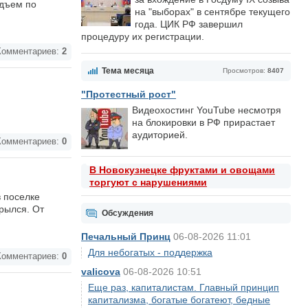
одъем по
на "выборах" в сентябре текущего
года. ЦИК РФ завершил
процедуру их регистрации.
омментариев:
2
Тема месяца
Просмотров:
8407
"Протестный рост"
Видеохостинг YouTube несмотря
на блокировки в РФ прирастает
аудиторией.
омментариев:
0
В Новокузнецке фруктами и овощами
торгуют с нарушениями
в поселке
рылся. От
Обсуждения
Печальный Принц
06-08-2026 11:01
Для небогатых - поддержка
омментариев:
0
valicova
06-08-2026 10:51
Еще раз, капиталистам. Главный принцип
капитализма, богатые богатеют, бедные