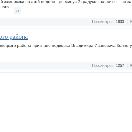
заморозки на этой неделе - до минус 2 градусов на почве – не з
о юга.
Просмотров:
1833
|
К
ого района
нецкого района признано подворье Владимира Ивановича Колногу
Просмотров:
1257
|
К