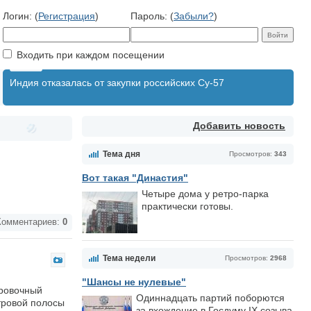
Логин: (
Регистрация
)
Пароль: (
Забыли?
)
Входить при каждом посещении
Индия отказалась от закупки российских Су-57
Добавить новость
Тема дня
Просмотров:
343
Вот такая "Династия"
Четыре дома у ретро-парка
практически готовы.
омментариев:
0
Тема недели
Просмотров:
2968
"Шансы не нулевые"
ировочный
Одиннадцать партий поборются
тровой полосы
за вхождение в Госдуму IX созыва