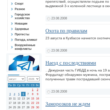
препятствий, осуществляли подъем по 
Спорт
выдвижной 3-х коленной лестнице в ок
Разное
Городское
хозяйство
23.08.2008
Новации
Здоровье
Охота по правилам
Протесты
23 августа в Кузбассе начнется охотни
Погода, климат
Вооружённые
конфликты
23.08.2008
Наезд с последствиями
...Дежурная часть ГИБДД в ночь на 19 
Фордштадт обнаружен мужчина, пострад
полученных травм пострадавший сконч
Пн
Вт
Ср
Чт
Пт
Сб
Вс
1
2
23.08.2008
6
3
4
5
7
8
9
10
11
12
13
14
15
16
Заморозков не ждем
17
18
19
20
21
22
23
24
25
26
27
28
29
30