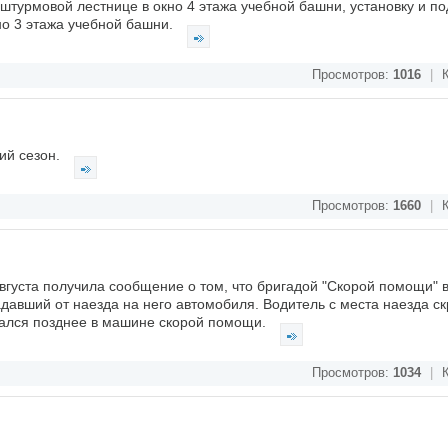
штурмовой лестнице в окно 4 этажа учебной башни, установку и п
но 3 этажа учебной башни.
Просмотров:
1016
|
К
чий сезон.
Просмотров:
1660
|
К
августа получила сообщение о том, что бригадой "Скорой помощи" 
авший от наезда на него автомобиля. Водитель с места наезда ск
ался позднее в машине скорой помощи.
Просмотров:
1034
|
К