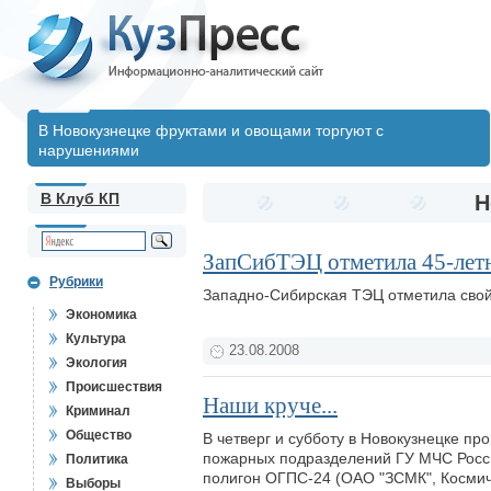
В Новокузнецке фруктами и овощами торгуют с
нарушениями
В Клуб КП
Н
ЗапСибТЭЦ отметила 45-лет
Рубрики
Западно-Сибирская ТЭЦ отметила сво
Экономика
Культура
23.08.2008
Экология
Происшествия
Наши круче...
Криминал
Общество
В четверг и субботу в Новокузнецке п
пожарных подразделений ГУ МЧС Росси
Политика
полигон ОГПС-24 (ОАО "ЗСМК", Космич
Выборы