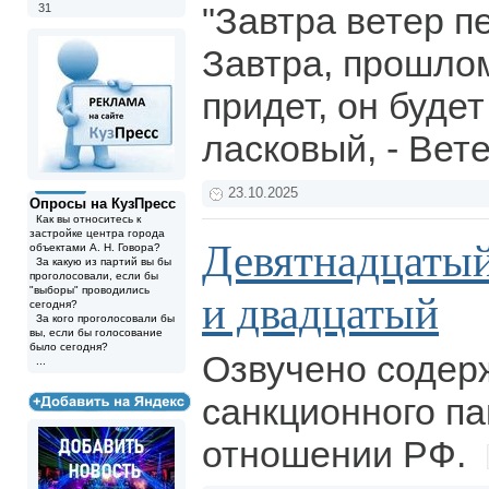
"Завтра ветер п
31
Завтра, прошлом
придет, он буде
ласковый, - Вет
23.10.2025
Опросы на КузПресс
Как вы относитесь к
застройке центра города
Девятнадцатый
объектами А. Н. Говора?
За какую из партий вы бы
проголосовали, если бы
"выборы" проводились
и двадцатый
сегодня?
За кого проголосовали бы
вы, если бы голосование
было сегодня?
Озвучено содер
...
санкционного па
отношении РФ.