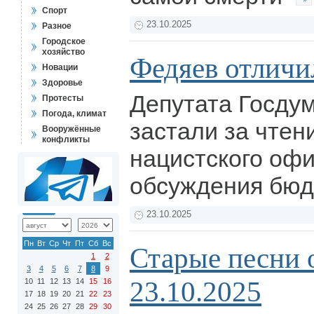
Спорт
23.10.2025
Разное
Городское
хозяйство
Федяев отличи
Новации
Здоровье
Депутата Госдум
Протесты
Погода, климат
застали за чте
Вооружённые
конфликты
нацистского оф
обсуждения бю
23.10.2025
Пн
Вт
Ср
Чт
Пт
Сб
Вс
Старые песни 
1
2
3
4
5
6
7
8
9
23.10.2025
10
11
12
13
14
15
16
17
18
19
20
21
22
23
24
25
26
27
28
29
30