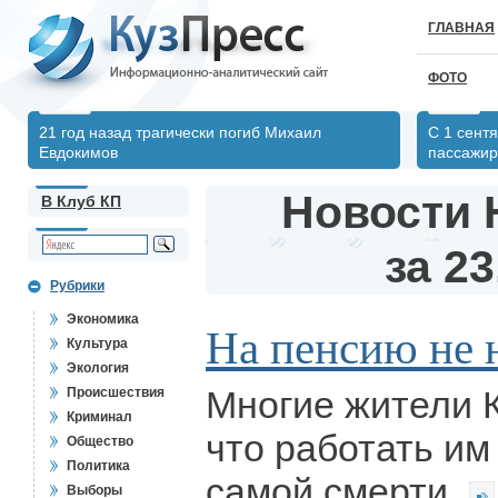
ГЛАВНАЯ
ФОТО
21 год назад трагически погиб Михаил
С 1 сент
Евдокимов
пассажир
Новости 
В Клуб КП
за 23
Рубрики
Экономика
На пенсию не 
Культура
Экология
Многие жители 
Происшествия
Криминал
что работать им
Общество
Политика
самой смерти
Выборы