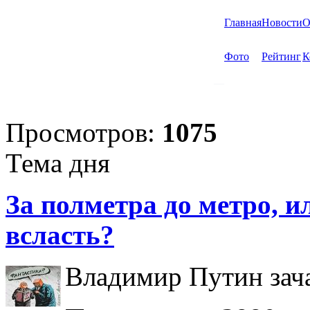
Главная
Новости
О
Фото
Рейтинг
К
Просмотров:
1075
Тема дня
За полметра до метро, ил
всласть?
Владимир Путин зача