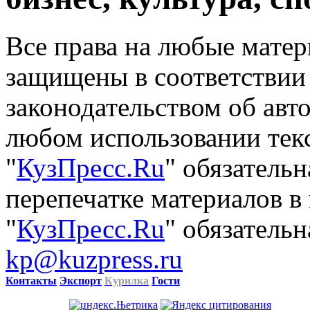
Все права на любые матер
защищены в соответствии
законодательством об авт
любом использовании тек
"
КузПресс.Ru
" обязатель
перепечатке материалов в
"
КузПресс.Ru
" обязательн
kp@kuzpress.ru
Контакты
Экспорт
Курилка
Гости