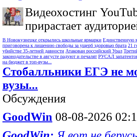
Видеохостинг YouTub
прирастает аудиторие
В Новокузнецке открылись школьные ярмарки
Единственную м
приговорена к лишению свободы за ущерб здоровью брата
21 
убийстве 35-летней давности
Атакован российский Урал
Трети
законодательстве в августе радуют и печалят
РУСАЛ запатенто
на бюджет в топ-вузы...
Стобалльники ЕГЭ не мо
вузы...
Обсуждения
GoodWin
08-08-2026 02:
GoodWin:
Я вот не берус