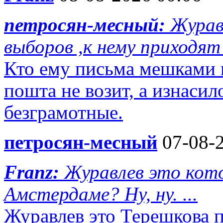
петросян-месный:
Журав
выборов ,к нему приходят 
Кто ему письма мешками п
пошта не возит, а изнаси
безграмотные.
петросян-месный
07-08-2
Franz:
Журавлев это кото
Амстердаме? Ну, ну. ...
Журавлев это Терешкова 