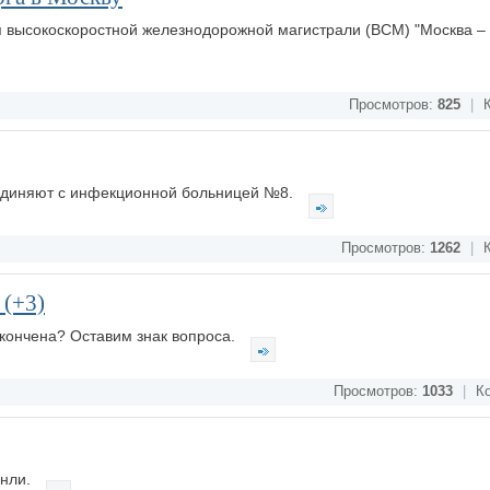
 высокоскоростной железнодорожной магистрали (ВСМ) "Москва – 
Просмотров:
825
|
К
единяют с инфекционной больницей №8.
Просмотров:
1262
|
К
 (+3)
кончена? Оставим знак вопроса.
Просмотров:
1033
|
Ко
энли.