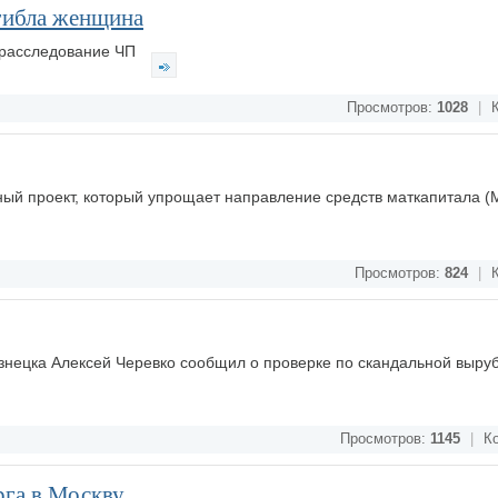
гибла женщина
 расследование ЧП
Просмотров:
1028
|
К
тный проект, который упрощает направление средств маткапитала (
Просмотров:
824
|
К
знецка Алексей Черевко сообщил о проверке по скандальной выру
Просмотров:
1145
|
Ко
рга в Москву