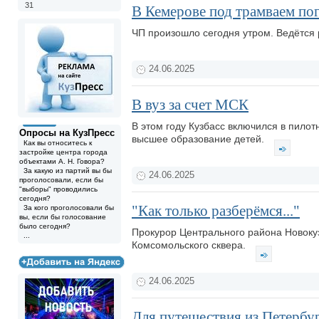
31
В Кемерове под трамваем по
ЧП произошло сегодня утром. Ведётся
24.06.2025
В вуз за счет МСК
В этом году Кузбасс включился в пило
Опросы на КузПресс
высшее образование детей.
Как вы относитесь к
застройке центра города
объектами А. Н. Говора?
За какую из партий вы бы
24.06.2025
проголосовали, если бы
"выборы" проводились
сегодня?
"Как только разберёмся..."
За кого проголосовали бы
вы, если бы голосование
было сегодня?
Прокурор Центрального района Новоку
...
Комсомольского сквера.
24.06.2025
Для путешествия из Петербу