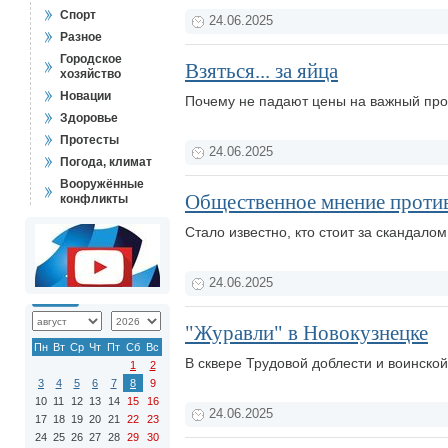
Спорт
24.06.2025
Разное
Городское
Взяться... за яйца
хозяйство
Новации
Почему не падают цены на важный про
Здоровье
Протесты
24.06.2025
Погода, климат
Вооружённые
Общественное мнение прот
конфликты
Стало известно, кто стоит за скандало
24.06.2025
"Журавли" в Новокузнецке
Пн
Вт
Ср
Чт
Пт
Сб
Вс
В сквере Трудовой доблести и воинско
1
2
3
4
5
6
7
8
9
10
11
12
13
14
15
16
24.06.2025
17
18
19
20
21
22
23
24
25
26
27
28
29
30