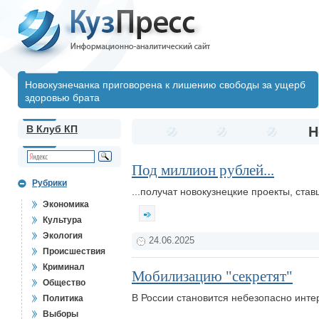
Новокузнечанка приговорена к лишению свободы за ущерб
здоровью брата
В Клуб КП
Н
Под миллион рублей...
Рубрики
...получат новокузнецкие проекты, ста
Экономика
Культура
Экология
24.06.2025
Происшествия
Криминал
Мобилизацию "секретят"
Общество
В России становится небезопасно инт
Политика
Выборы