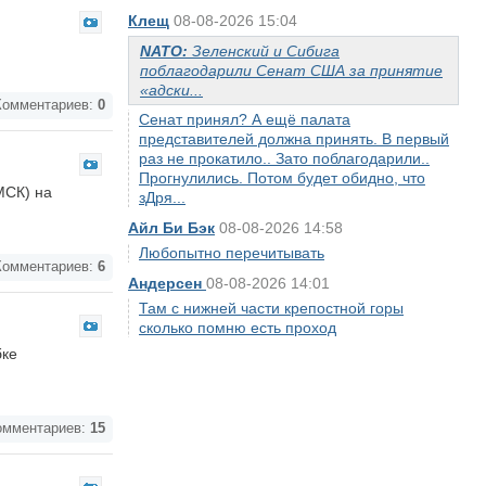
Клещ
08-08-2026 15:04
NATO:
Зеленский и Сибига
поблагодарили Сенат США за принятие
«адски...
омментариев:
0
Сенат принял? А ещё палата
представителей должна принять. В первый
раз не прокатило.. Зато поблагодарили..
Прогнулились. Потом будет обидно, что
МСК) на
зДря...
Айл Би Бэк
08-08-2026 14:58
Любопытно перечитывать
омментариев:
6
Андерсен
08-08-2026 14:01
Там с нижней части крепостной горы
сколько помню есть проход
бке
мментариев:
15