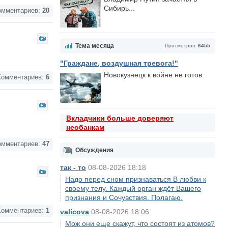
Сибирь...
мментариев:
20
Тема месяца
Просмотров:
6455
"Граждане, воздушная тревога!"
Новокузнецк к войне не готов.
омментариев:
6
Вкладчики больше доверяют
необанкам
мментариев:
47
Обсуждения
так - то
08-08-2026 18:18
Надо перед сном признаваться В любви к
своему телу. Каждый орган ждёт Вашего
признания и Сочувствия. Полагаю.
омментариев:
1
valicova
08-08-2026 18:06
Мож они еще скажут, что состоят из атомов?