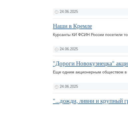
24.06.2025
Наши в Кремле
Курсанты КИ ФСИН России посетили т
24.06.2025
"Дороги Новокузнецка" акц
Еще одним акционерным обществом в Н
24.06.2025
"...дожди, ливни и крупный г
"Россети Сибирь" в Кузбассе перешли 
24.06.2025