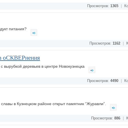
Просмотров:
1365
|
Ко
дукт питания?
Просмотров:
1162
|
К
ив оСКВЕРнения
м с вырубкой деревьев в центре Новокузнецка
Просмотров:
4490
|
Ко
й славы в Кузнецком районе открыт памятник “Журавли”.
Просмотров:
886
|
К