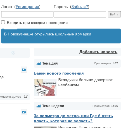
Логин: (
Регистрация
)
Пароль: (
Забыли?
)
Входить при каждом посещении
В Новокузнецке открылись школьные ярмарки
Добавить новость
Тема дня
Просмотров:
407
Банки нового поколения
да.
Вкладчики больше доверяют
необанкам...
мментариев:
17
Тема недели
Просмотров:
1506
За полметра до метро, или Где б взять
власть, которая не всласть?
Владимир Путин зачастил в