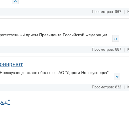
Просмотров:
967
|
К
оржественный прием Президента Российской Федерации.
Просмотров:
887
|
К
ионируют
овокузнецке станет больше - АО "Дороги Новокузнецка".
Просмотров:
832
|
К
рад"
в режим повышенной готовности.
Просмотров:
1273
|
К