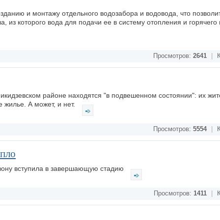
зданию и монтажу отдельного водозабора и водовода, что позволи
ла, из которого вода для подачи ее в систему отопления и горячег
Просмотров:
2641
|
К
икидзевском районе находятся "в подвешенном состоянии": их жит
 жилье. А может, и нет.
Просмотров:
5554
|
К
епло
езону вступила в завершающую стадию
Просмотров:
1411
|
К