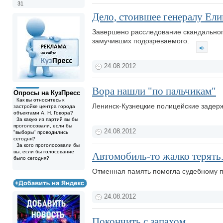
31
Дело, стоившее генералу Ели
Завершено расследование скандального
замучивших подозреваемого.
24.08.2012
Вора нашли "по пальчикам"
Опросы на КузПресс
Как вы относитесь к
Ленинск-Кузнецкие полицейские задер
застройке центра города
объектами А. Н. Говора?
За какую из партий вы бы
проголосовали, если бы
24.08.2012
"выборы" проводились
сегодня?
За кого проголосовали бы
вы, если бы голосование
Автомобиль-то жалко терять.
было сегодня?
...
Отменная память помогла судебному п
24.08.2012
Покончить с запахом