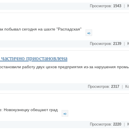
Просмотров:
1543
|
К
ак побывал сегодня на шахте "Распадская"
Просмотров:
2139
|
К
а частично приостановлена
остановили работу двух цехов предприятия из-за нарушения про
Просмотров:
2317
|
Ко
: Новокузнецку обещают град
Просмотров:
2220
|
К