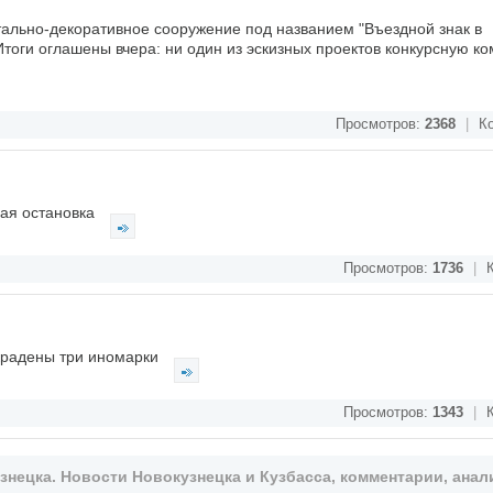
ально-декоративное сооружение под названием "Въездной знак в
Итоги оглашены вчера: ни один из эскизных проектов конкурсную к
Просмотров:
2368
|
Ко
ная остановка
Просмотров:
1736
|
К
украдены три иномарки
Просмотров:
1343
|
К
ецка. Новости Новокузнецка и Кузбасса, комментарии, анали