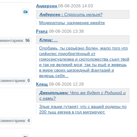
Андерсен
08-08-2026 14:03
Андерсен :
Спросить нельзя?
Модераторы, разумение имейте
Franz
08-08-2026 13:38
Клещ:
...
мментариев:
96
Олобамь, ты серьёзно болен, мало того что
сифилис приобретённый от
гомосексуализма и скотоложества съел твой
и так не великий мозг, так ты ещё и живешь
в мире своих шизоидный фантазий и
ведешь себя...
омментариев:
0
Клещ
08-08-2026 12:28
Джентльмен:
Что же будет с Родиной и
с нами?
Злые языки гутарят, что с вашей родины по
200 тыщ евгеев в год мигрируют.
омментариев:
4