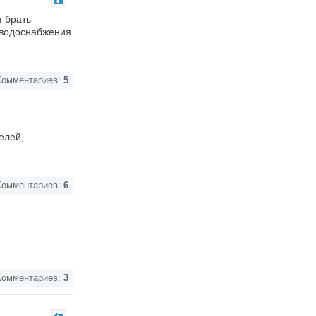
т брать
о водоснабжения
омментариев:
5
елей,
омментариев:
6
омментариев:
3