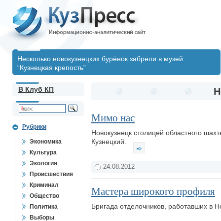
Несколько новокузнецких бурёнок забрели в музей
“Кузнецкая крепость”
В Клуб КП
Н
Мимо нас
Рубрики
Новокузнецк столицей областного шахте
Кузнецкий.
Экономика
Культура
Экология
24.08.2012
Происшествия
Криминал
Мастера широкого профиля
Общество
Бригада отделочников, работавших в 
Политика
Выборы