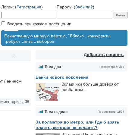
Логин: (
Регистрация
)
Пароль: (
Забыли?
)
Входить при каждом посещении
Единственную мирную партию, "Яблоко", конкуренты
требуют снять с выборов
Добавить новость
Тема дня
Просмотров:
393
Банки нового поколения
ет Ленинск-
Вкладчики больше доверяют
необанкам...
мментариев:
36
Тема недели
Просмотров:
1504
За полметра до метро, или Где б взять
власть, которая не всласть?
Владимир Путин зачастил в