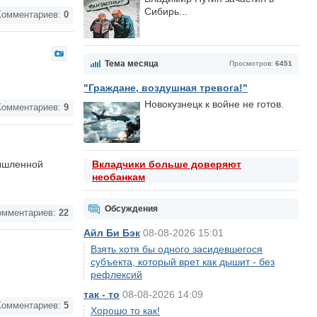
Сибирь...
омментариев:
0
Тема месяца
Просмотров:
6451
"Граждане, воздушная тревога!"
Новокузнецк к войне не готов.
омментариев:
9
мышленной
Вкладчики больше доверяют
необанкам
Обсуждения
мментариев:
22
Айл Би Бэк
08-08-2026 15:01
Взять хотя бы одного засидевшегося
субъекта, который врет как дышит - без
рефлексий
так - то
08-08-2026 14:09
омментариев:
5
Хорошо то как!