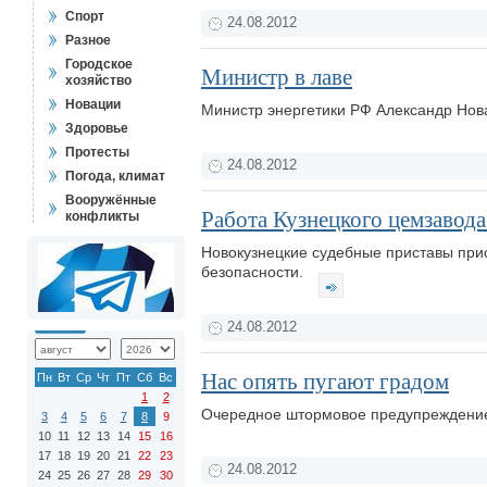
Спорт
24.08.2012
Разное
Городское
Министр в лаве
хозяйство
Новации
Министр энергетики РФ Александр Нов
Здоровье
Протесты
24.08.2012
Погода, климат
Вооружённые
Работа Кузнецкого цемзавод
конфликты
Новокузнецкие судебные приставы при
безопасности.
24.08.2012
Нас опять пугают градом
Пн
Вт
Ср
Чт
Пт
Сб
Вс
1
2
Очередное штормовое предупреждение
3
4
5
6
7
8
9
10
11
12
13
14
15
16
17
18
19
20
21
22
23
24.08.2012
24
25
26
27
28
29
30