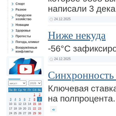
Спорт
написали 3 дек
Разное
Городское
хозяйство
24.12.2025
Новации
Здоровье
Ниже некуда
Протесты
Погода, климат
-56°C зафиксир
Вооружённые
конфликты
24.12.2025
Синхронность
Ключевая ставк
Пн
Вт
Ср
Чт
Пт
Сб
Вс
1
2
на полпроцента..
3
4
5
6
7
8
9
10
11
12
13
14
15
16
17
18
19
20
21
22
23
24
25
26
27
28
29
30