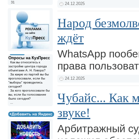
31
24.12.2025
Народ безмолвс
ждёт
WhatsApp пообе
Опросы на КузПресс
права пользова
Как вы относитесь к
застройке центра города
объектами А. Н. Говора?
За какую из партий вы бы
24.12.2025
проголосовали, если бы
"выборы" проводились
сегодня?
За кого проголосовали бы
Чубайс... Как 
вы, если бы голосование
было сегодня?
...
звуке!
Арбитражный су