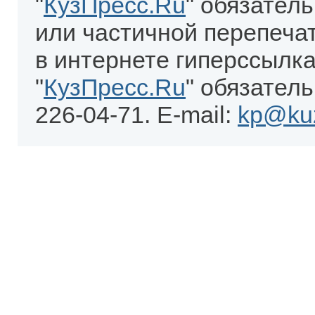
"
КузПресс.Ru
" обязател
или частичной перепеча
в интернете гиперссылка
"
КузПресс.Ru
" обязатель
226-04-71. E-mail:
kp@kuz