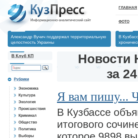
ГЛАВНАЯ
ФОТО
Александр Вучич поддержал территориальную
В Кузбас
целостность Украины
хрониче
Новости 
В Клуб КП
за 24
Рубрики
Экономика
Я вам пишу... Ч
Культура
Экология
В Кузбассе объя
Происшествия
Криминал
итогового сочин
Общество
Политика
которое 9898 вы
Выборы