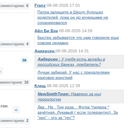
Franz
08-08-2026 17:01
омментариев:
6
Патра запишите в Школу будущих
родителей, пока он до кочерыжки не
сонанировался
Айл Би Бэк
08-08-2026 14:59
Быстро забывается что нам говорили еще
совсем недавно
омментариев:
4
Андерсен
08-08-2026 14:31
Андерсен :
У тебя есть вклады в
российских банках, предатель?
Лучше забирай. У нас с предателями
разговор короткий
мментариев:
10
Клещ
08-08-2026 12:39
NewSmithTown:
Наверно за них
проголосую
атам.
Два.. Не.. Три раза... Фотка *лидера *
зачётная. Лукавый ( если толерантно). За
"них" - это за "тех"?
омментариев:
2