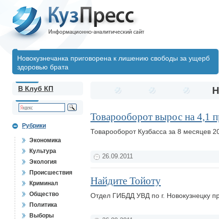
Новокузнечанка приговорена к лишению свободы за ущерб
здоровью брата
В Клуб КП
Н
Товарооборот вырос на 4,1 
Рубрики
Товарооборот Кузбасса за 8 месяцев 2
Экономика
Культура
26.09.2011
Экология
Происшествия
Найдите Тойоту
Криминал
Общество
Отдел ГИБДД УВД по г. Новокузнецку 
Политика
Выборы