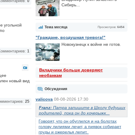
омментариев:
0
Сибирь...
е угольной
Тема месяца
Просмотров:
6454
 по
"Граждане, воздушная тревога!"
Новокузнецк к войне не готов.
омментариев:
1
Вкладчики больше доверяют
щее
необанкам
влен новый вид
Обсуждения
valicova
08-08-2026 17:30
мментариев:
25
Franz:
Патра запишите в Школу будущих
родителей, пока он до кочерыжк...
Говорят, что он обуглился и на болотах
голову лилиями лечит, а пиявок собирает
груды и ожерелья лепит..