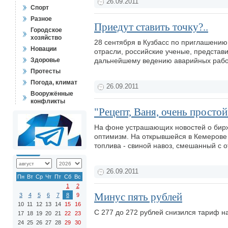
26.09.2011
Спорт
Разное
Приедут ставить точку?..
Городское
хозяйство
28 сентября в Кузбасс по приглашению
Новации
отрасли, российские ученые, представ
Здоровье
дальнейшему ведению аварийных работ
Протесты
Погода, климат
26.09.2011
Вооружённые
конфликты
"Рецепт, Ваня, очень просто
На фоне устрашающих новостей о бир
оптимизм. На открывшейся в Кемерове
топлива - свиной навоз, смешанный с 
26.09.2011
Пн
Вт
Ср
Чт
Пт
Сб
Вс
1
2
Минус пять рублей
3
4
5
6
7
8
9
10
11
12
13
14
15
16
С 277 до 272 рублей снизился тариф н
17
18
19
20
21
22
23
24
25
26
27
28
29
30