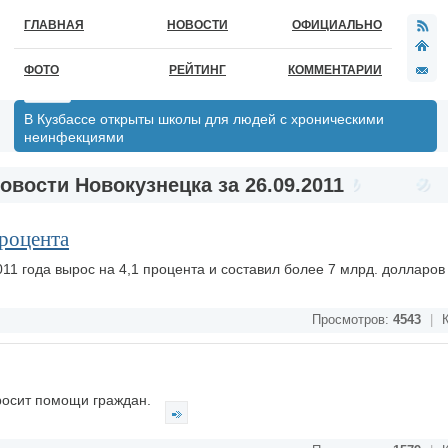
ГЛАВНАЯ
НОВОСТИ
ОФИЦИАЛЬНО
ФОТО
РЕЙТИНГ
КОММЕНТАРИИ
В Кузбассе открыты школы для людей с хроническими
неинфекциями
овости Новокузнецка за 26.09.2011
процента
011 года вырос на 4,1 процента и составил более 7 млрд. долларо
Просмотров:
4543
|
К
просит помощи граждан.