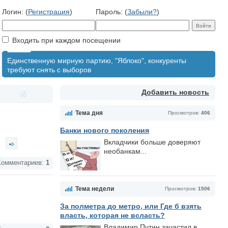
Логин: (
Регистрация
)
Пароль: (
Забыли?
)
Входить при каждом посещении
Единственную мирную партию, "Яблоко", конкуренты
требуют снять с выборов
Добавить новость
Тема дня
Просмотров:
406
Банки нового поколения
в
Вкладчики больше доверяют
необанкам...
омментариев:
1
Тема недели
Просмотров:
1506
За полметра до метро, или Где б взять
власть, которая не всласть?
Владимир Путин зачастил в