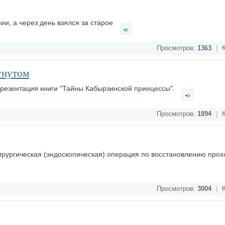
и, а через день взялся за старое
Просмотров:
1363
|
К
гнутом
презентация книги "Тайны Кабырзинской принцессы".
Просмотров:
1894
|
К
ирургическая (эндоскопическая) операция по восстановлению про
Просмотров:
3004
|
К