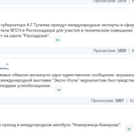
Просмотров:
1579
|
К
 губернатора А.Г.Тулеева приедут международные эксперты в сфер
ители ВГСЧ и Ростехнадзора для участия в техническом совещании
 на шахте "Распадская".
Просмотров:
1829
|
К
й…"
жевых обвалах мелькнуло одно-единственное сообщение, внушаю
 международной выставке "Экспо-Уголь" журналистам был предста
отходами углеобогащения.
Просмотров:
2867
|
Ко
а проезд в междугородном автобусе "Новокузнецк-Кемерово".