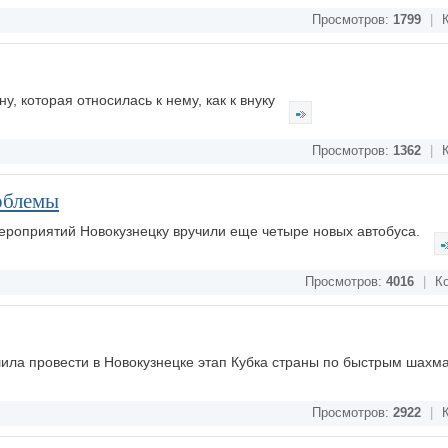
Просмотров:
1799
|
К
, которая относилась к нему, как к внуку
Просмотров:
1362
|
К
облемы
ероприятий Новокузнецку вручили еще четыре новых автобуса.
Просмотров:
4016
|
Ко
ла провести в Новокузнецке этап Кубка страны по быстрым шахм
Просмотров:
2922
|
К