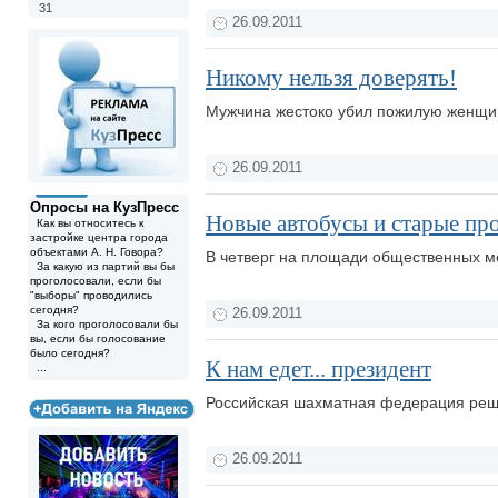
31
26.09.2011
Никому нельзя доверять!
Мужчина жестоко убил пожилую женщину
26.09.2011
Опросы на КузПресс
Новые автобусы и старые пр
Как вы относитесь к
застройке центра города
объектами А. Н. Говора?
В четверг на площади общественных м
За какую из партий вы бы
проголосовали, если бы
"выборы" проводились
сегодня?
26.09.2011
За кого проголосовали бы
вы, если бы голосование
было сегодня?
К нам едет... президент
...
Российская шахматная федерация реши
26.09.2011