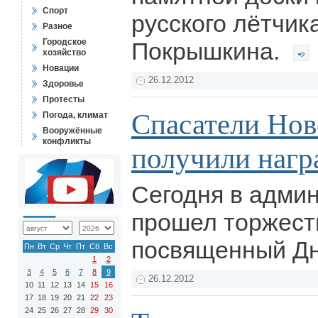
Спорт
русского лётчик
Разное
Городское
Покрышкина.
хозяйство
Новации
26.12.2012
Здоровье
Протесты
Спасатели Нов
Погода, климат
Вооружённые
конфликты
получили нагр
Сегодня в адми
прошел торжест
посвященный Дн
Пн
Вт
Ср
Чт
Пт
Сб
Вс
1
2
3
4
5
6
7
8
9
26.12.2012
10
11
12
13
14
15
16
17
18
19
20
21
22
23
24
25
26
27
28
29
30