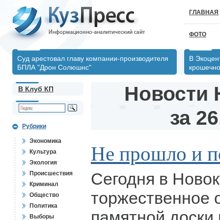
ГЛАВНАЯ
ФОТО
Суд арестовал главу компании-производителя
В Экоцен
БПЛА "Дрон Солюшнс"
крошечно
Новости 
В Клуб КП
за 26
Рубрики
Экономика
Не прошло и по
Культура
Экология
Сегодня в Ново
Происшествия
Криминал
торжественное 
Общество
Политика
памятной доски 
Выборы