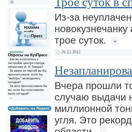
Трое суток в 
31
Из-за неуплачен
новокузнечанку 
трое суток.
26.12.2012
Опросы на КузПресс
Как вы относитесь к
застройке центра города
Незапланиров
объектами А. Н. Говора?
За какую из партий вы бы
проголосовали, если бы
"выборы" проводились
Вчера прошли т
сегодня?
За кого проголосовали бы
вы, если бы голосование
случаю выдачи н
было сегодня?
...
миллионной тон
угля. Это рекор
области.