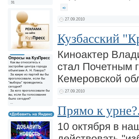
31
27.09.2010
Кузбасский "К
Киноактер Вла
Опросы на КузПресс
Как вы относитесь к
стал Почетным 
застройке центра города
объектами А. Н. Говора?
За какую из партий вы бы
Кемеровской об
проголосовали, если бы
"выборы" проводились
сегодня?
За кого проголосовали бы
27.09.2010
вы, если бы голосование
было сегодня?
...
Прямо к урне?.
10 октября в на
действовать "и