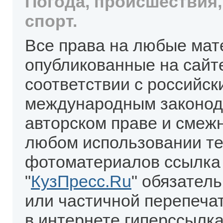
Погода, происшествия,
спорт.
Все права на любые мат
опубликованные на сайт
соответствии с российск
международным законод
авторском праве и смеж
любом использовании те
фотоматериалов ссылка
"
КузПресс.Ru
" обязател
или частичной перепеча
в интернете гиперссылка