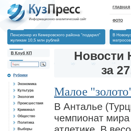
ГЛАВНАЯ
ФОТО
Пенсионер из Кемеровского района "подарил"
В Новоку
жуликам 10,5 млн рублей
матросов
Новости 
В Клуб КП
за 27
Рубрики
Экономика
Малое "золото"
Культура
Экология
В Анталье (Тур
Происшествия
Криминал
чемпионат мира
Общество
Политика
атлетике. В вес
Выборы