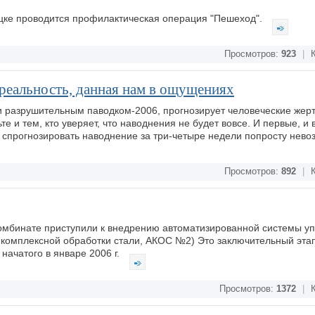
ецке проводится профилактическая операция "Пешеход".
Просмотров:
923
|
К
 реальность, данная нам в ощущениях
м и разрушительным паводком-2006, прогнозирует человеческие жер
 и тем, кто уверяет, что наводнения не будет вовсе. И первые, и 
 спрогнозировать наводнение за три-четыре недели попросту нев
Просмотров:
892
|
К
омбинате приступили к внедрению автоматизированной системы у
те комплексной обработки стали, АКОС №2) Это заключительный эта
 начатого в январе 2006 г.
Просмотров:
1372
|
К