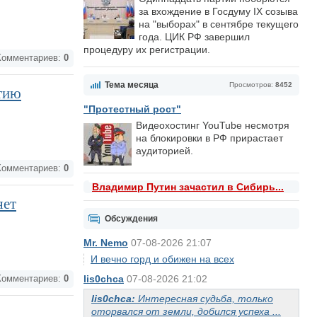
за вхождение в Госдуму IX созыва
на "выборах" в сентябре текущего
года. ЦИК РФ завершил
процедуру их регистрации.
омментариев:
0
Тема месяца
Просмотров:
8452
тию
"Протестный рост"
Видеохостинг YouTube несмотря
на блокировки в РФ прирастает
аудиторией.
омментариев:
0
Владимир Путин зачастил в Сибирь...
яет
Обсуждения
Mr. Nemo
07-08-2026 21:07
И вечно горд и обижен на всех
lis0chca
07-08-2026 21:02
омментариев:
0
lis0chca:
Интересная судьба, только
оторвался от земли, добился успеха ...