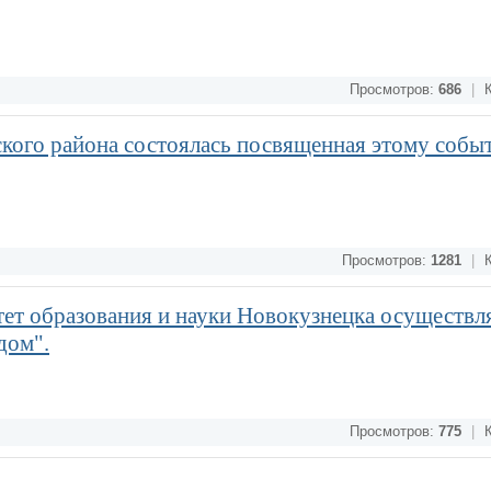
Просмотров:
686
|
К
кого района состоялась посвященная этому собы
Просмотров:
1281
|
К
тет образования и науки Новокузнецка осуществл
дом".
Просмотров:
775
|
К