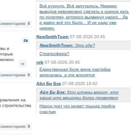
Всё рухнуло. Всё запуталось. Никаких
выводов невозможно сделать и оценок дать
по политику, которого выдвинул народ... Да
и давно всё это было... И не надо уже
омментариев:
0
никому.
NewSmithTown
07-08-2026 20:45
NewSmithTown:
Это где?
твы и
Стратосфера?
вторые
озможно.
rob
07-08-2026 20:45
Единственная боле мене партийка
затесалась, а эти жлопятся
омментариев:
0
Айл Би Бэк
07-08-2026 19:42
Айл Би Бэк:
Кто штаны мерит, кто
какие-ито мешочки долго проверяет
правления на
п строительства
Народ чует что может трында прийти
счастью
омментариев:
0