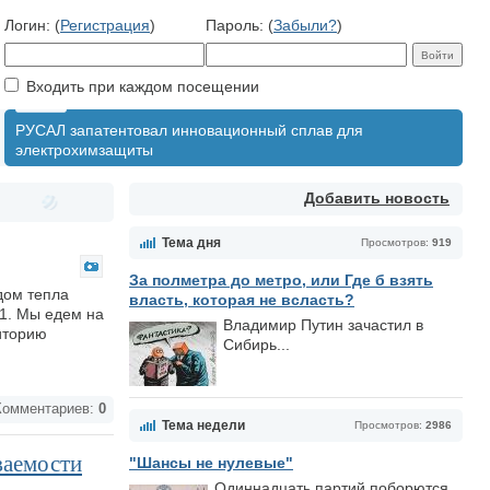
Логин: (
Регистрация
)
Пароль: (
Забыли?
)
Входить при каждом посещении
РУСАЛ запатентовал инновационный сплав для
электрохимзащиты
Добавить новость
Тема дня
Просмотров:
919
За полметра до метро, или Где б взять
одом тепла
власть, которая не всласть?
1. Мы едем на
Владимир Путин зачастил в
иторию
Сибирь...
омментариев:
0
Тема недели
Просмотров:
2986
ваемости
"Шансы не нулевые"
Одиннадцать партий поборются