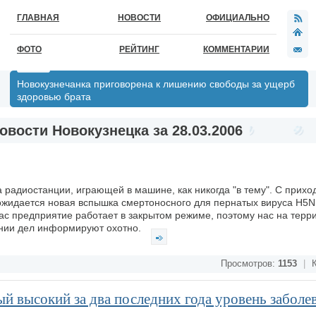
ГЛАВНАЯ
НОВОСТИ
ОФИЦИАЛЬНО
ФОТО
РЕЙТИНГ
КОММЕНТАРИИ
Новокузнечанка приговорена к лишению свободы за ущерб
здоровью брата
овости Новокузнецка за 28.03.2006
ка радиостанции, играющей в машине, как никогда "в тему". С прих
ожидается новая вспышка смертоносного для пернатых вируса H5N
ас предприятие работает в закрытом режиме, поэтому нас на терр
ении дел информируют охотно.
Просмотров:
1153
|
К
й высокий за два последних года уровень заболе