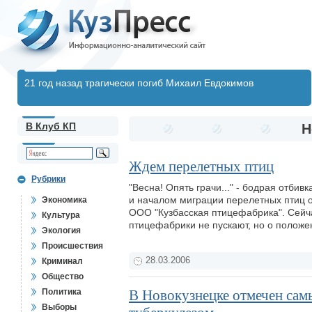
21 год назад трагически погиб Михаил Евдокимов
В Клуб КП
Н
Ждем перелетных птиц
Рубрики
"Весна! Опять грачи..." - бодрая отбив
и началом миграции перелетных птиц 
Экономика
ООО "Кузбасская птицефабрика". Сейч
Культура
птицефабрики не пускают, но о полож
Экология
Происшествия
28.03.2006
Криминал
Общество
Политика
В Новокузнецке отмечен самы
Выборы