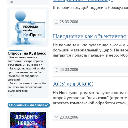
31
В течение текущей недели в Новокузн
28.03.2006
Наводнение как объективная
Не верьте тем, кто пугает нас высоки
большой материальный ущерб. Не верьте
Опросы на КузПресс
пытаются попасть пальцем в небо. Ибо
Как вы относитесь к
застройке центра города
объектами А. Н. Говора?
За какую из партий вы бы
28.03.2006
проголосовали, если бы
"выборы" проводились
сегодня?
АСУ для АКОС
За кого проголосовали бы
вы, если бы голосование
было сегодня?
На Новокузнецком металлургическом к
...
второй установке "печь-ковш" (агрега
агрегата комплексной обработки стали,
28.03.2006