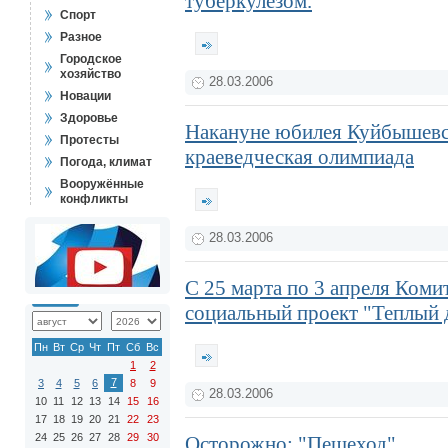
туберкулезом.
Спорт
Разное
Городское
хозяйство
28.03.2006
Новации
Здоровье
Накануне юбилея Куйбышевс
Протесты
краеведческая олимпиада
Погода, климат
Вооружённые
конфликты
28.03.2006
С 25 марта по 3 апреля Коми
социальный проект "Теплый 
Пн
Вт
Ср
Чт
Пт
Сб
Вс
1
2
7
3
4
5
6
8
9
28.03.2006
10
11
12
13
14
15
16
17
18
19
20
21
22
23
24
25
26
27
28
29
30
Осторожно: "Пешеход"