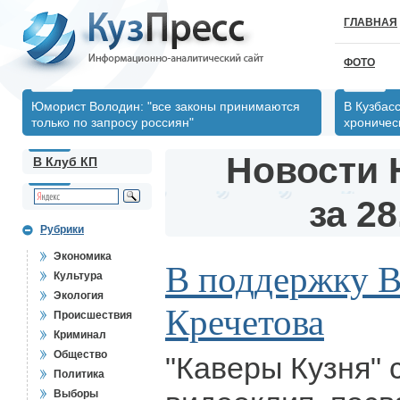
ГЛАВНАЯ
ФОТО
Юморист Володин: "все законы принимаются
В Кузбас
только по запросу россиян"
хрониче
Новости 
В Клуб КП
за 28
Рубрики
Экономика
В поддержку В
Культура
Экология
Кречетова
Происшествия
Криминал
Общество
"Каверы Кузня"
Политика
Выборы