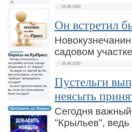
31
28.08.2020
Он встретил б
Новокузнечанин
садовом участке
Опросы на КузПресс
Как вы относитесь к
застройке центра города
28.08.2020
объектами А. Н. Говора?
За какую из партий вы бы
проголосовали, если бы
Пустельги вы
"выборы" проводились
сегодня?
За кого проголосовали бы
вы, если бы голосование
неясыть приня
было сегодня?
...
Сегодня важный
"Крыльев", ведь