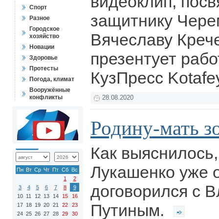
видеоклип, пос
Спорт
защитнику Чере
Разное
Городское
Вячеславу Крече
хозяйство
Новации
презентует рабо
Здоровье
Протесты
КузПресс Kotafe
Погода, климат
Вооружённые
конфликты
28.08.2020
Родину-мать з
Как выяснилось
Лукашенко уже 
Пн
Вт
Ср
Чт
Пт
Сб
Вс
1
2
договорился с 
3
4
5
6
7
8
9
10
11
12
13
14
15
16
Путиным.
17
18
19
20
21
22
23
24
25
26
27
28
29
30