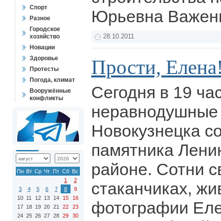
Спорт
Юрьевна Важе
Разное
Городское
хозяйство
28.10.2011
Новации
Здоровье
Прости, Елена
Протесты
Погода, климат
Сегодня в 19 ча
Вооружённые
конфликты
неравнодушные
Новокузнецка с
памятника Лени
районе. Сотни с
Пн
Вт
Ср
Чт
Пт
Сб
Вс
1
2
стаканчиках, жи
3
4
5
6
7
8
9
10
11
12
13
14
15
16
фотографии Еле
17
18
19
20
21
22
23
24
25
26
27
28
29
30