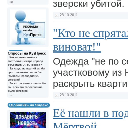
зверски убитой.
31
28.10.2011
"Кто не спрятал
виноват!"
Опросы на КузПресс
Как вы относитесь к
Одежда "не по с
застройке центра города
объектами А. Н. Говора?
За какую из партий вы бы
участковому из 
проголосовали, если бы
"выборы" проводились
сегодня?
раскрыть кварт
За кого проголосовали бы
вы, если бы голосование
было сегодня?
...
28.10.2011
Её нашли в под
Мёртвой