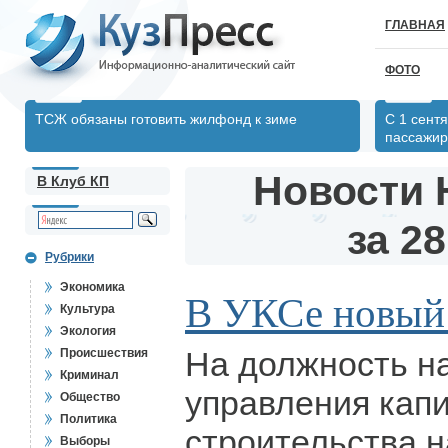
ГЛАВНАЯ
ФОТО
ТСЖ обязаны готовить жилфонд к зиме
С 1 сент
пассажир
Новости 
В Клуб КП
за 28
Рубрики
Экономика
В УКСе новый
Культура
Экология
На должность н
Происшествия
Криминал
управления кап
Общество
Политика
строительства 
Выборы