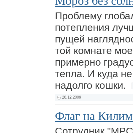
Мороз без сол
Проблему глоба
потепления лучш
пущей нагляднос
той комнате мое
примерно граду
тепла. И куда н
надолго кошки.
28.12.2009
Флаг на Кили
Сотрудник "МРС