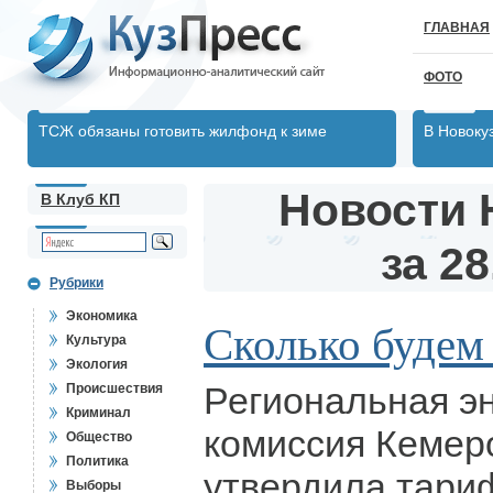
ГЛАВНАЯ
ФОТО
ТСЖ обязаны готовить жилфонд к зиме
В Новоку
Новости 
В Клуб КП
за 28
Рубрики
Экономика
Сколько будем
Культура
Экология
Региональная э
Происшествия
Криминал
комиссия Кемер
Общество
Политика
утвердила тари
Выборы