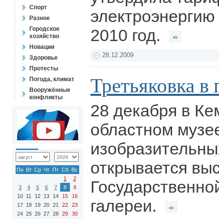
Спорт
электроэнергию
Разное
Городское
2010 год.
хозяйство
Новации
28.12.2009
Здоровье
Протесты
Третьяковка в 
Погода, климат
Вооружённые
конфликты
28 декабря в К
областном музе
изобразительны
открывается вы
Пн
Вт
Ср
Чт
Пт
Сб
Вс
1
2
Государственно
3
4
5
6
7
8
9
10
11
12
13
14
15
16
галереи.
17
18
19
20
21
22
23
24
25
26
27
28
29
30