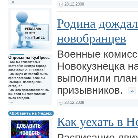
31
28.12.2009
Родина дождал
новобранцев
Военные комис
Опросы на КузПресс
Как вы относитесь к
Новокузнецка на
застройке центра города
объектами А. Н. Говора?
За какую из партий вы бы
выполнили план
проголосовали, если бы
"выборы" проводились
сегодня?
призывников.
За кого проголосовали бы
вы, если бы голосование
было сегодня?
...
28.12.2009
Как уехать в Н
Расписание дви