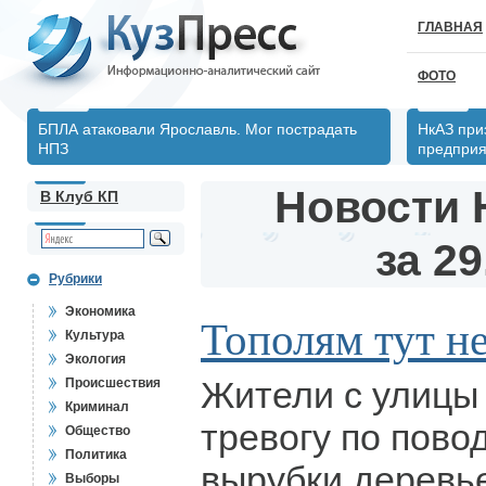
ГЛАВНАЯ
ФОТО
БПЛА атаковали Ярославль. Мог пострадать
НкАЗ при
НПЗ
предпри
Новости 
В Клуб КП
за 29
Рубрики
Экономика
Тополям тут не
Культура
Экология
Жители с улицы
Происшествия
Криминал
тревогу по пово
Общество
Политика
вырубки деревь
Выборы