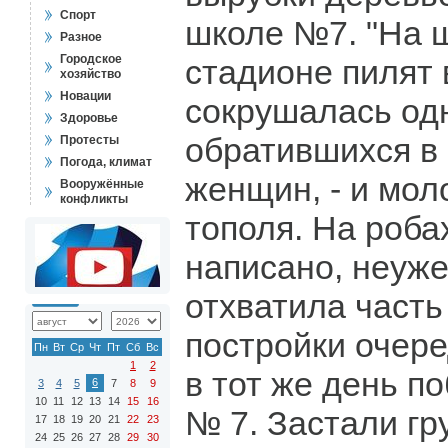
Спорт
школе №7. "На 
Разное
Городское
стадионе пилят 
хозяйство
Новации
сокрушалась од
Здоровье
обратившихся в
Протесты
Погода, климат
женщин, - и мол
Вооружённые
конфликты
тополя. На роба
написано, неуж
отхватила часть
постройки очере
Пн
Вт
Ср
Чт
Пт
Сб
Вс
1
2
в тот же день п
6
3
4
5
7
8
9
10
11
12
13
14
15
16
№ 7. Застали гр
17
18
19
20
21
22
23
24
25
26
27
28
29
30