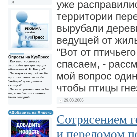
уже расправилис
31
территории пере
вырубали дерев
ведущей от жилы
"Вот от птичьег
Опросы на КузПресс
спасаем, - рассм
Как вы относитесь к
застройке центра города
объектами А. Н. Говора?
мой вопрос один 
За какую из партий вы бы
проголосовали, если бы
"выборы" проводились
чтобы птицы гне
сегодня?
За кого проголосовали бы
вы, если бы голосование
было сегодня?
29.03.2006
...
Сотрясением г
и переломом п