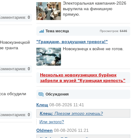
Электоральная кампания-2026
вырулила на финишную
прямую.
омментариев:
0
Тема месяца
Просмотров:
6446
"Граждане, воздушная тревога!"
 Новокузнецкой
ве гранта
Новокузнецк к войне не готов.
омментариев:
0
Несколько новокузнецких бурёнок
забрели в музей “Кузнецкая крепость”
сса обсудили
Обсуждения
Клещ
08-08-2026 11:41
Клещ:
Презом этого хочешь?
омментариев:
0
Или энтого?
Oldmen
08-08-2026 11:21