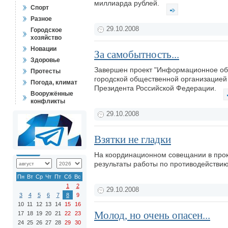
миллиарда рублей.
Спорт
Разное
29.10.2008
Городское
хозяйство
Новации
За самобытность...
Здоровье
Завершен проект "Информационное обе
Протесты
городской общественной организацией
Погода, климат
Президента Российской Федерации.
Вооружённые
конфликты
29.10.2008
Взятки не гладки
На координационном совещании в прок
результаты работы по противодействи
Пн
Вт
Ср
Чт
Пт
Сб
Вс
1
2
29.10.2008
3
4
5
6
7
8
9
10
11
12
13
14
15
16
Молод, но очень опасен...
17
18
19
20
21
22
23
24
25
26
27
28
29
30