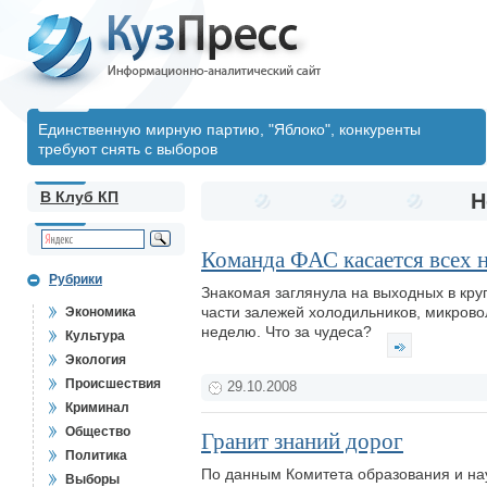
Единственную мирную партию, "Яблоко", конкуренты
требуют снять с выборов
В Клуб КП
Н
Команда ФАС касается всех н
Рубрики
Знакомая заглянула на выходных в кру
части залежей холодильников, микрово
Экономика
неделю. Что за чудеса?
Культура
Экология
Происшествия
29.10.2008
Криминал
Общество
Гранит знаний дорог
Политика
По данным Комитета образования и нау
Выборы