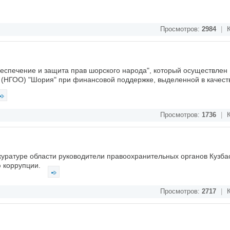
Просмотров:
2984
|
К
спечение и защита прав шорского народа", который осуществлен
 (НГОО) "Шория" при финансовой поддержке, выделенной в качест
Просмотров:
1736
|
К
уратуре области руководители правоохранительных органов Кузба
ю коррупции.
Просмотров:
2717
|
К