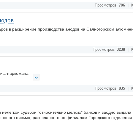
Просмотров:
706
|
К
нодов
ров в расширение производства анодов на Саяногорском алюмин
Просмотров:
3238
|
К
мича-наркомана
Просмотров:
835
|
К
 нелегкой судьбой "относительно мелких" банков и заодно выдала
ктронного письма, разосланного по филиалам Городского отделени