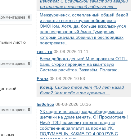
lis0chca:
С Есаульской зачастили аварии
на шахтах с массовой гибелью лю...
Междуреченск, ослепленный общей бедой
омментариев:
0
и злостью всколыхнулся побоищем с
ОМОНом. Хотя, да, больше всколыхнулся
наш несравненный Аман Гумирович,
который сначала обвинил в беспорядках
льный лист о
подстрекате...
так - то
08-08-2026 11:11
Всем доброго денька! Мне нравится ОТП -
омментариев:
0
банк. Скоро перейдём на квантовую
Систему расчётов. Заживём. Полагаю.
Franz
08-08-2026 10:53
Клещ:
Сикоко тебе лет 400 лет назад
дентской
было? Чем тебе в те времена ...
lis0chca
08-08-2026 10:36
омментариев:
0
УК сидит и не знает, когда общедомовые
щетчики на доме менять. О! Просмотрели!
Ничё, ТЭЦ начислит, сколько надо, и
собственник заплатит за промах УК,
ПОДУМАЕЩЬ, КАКИЕ-ТО 4 000 РУБ С
тольных