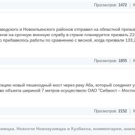
Просмотров:
1472
|
К
водского и Новоильинского районов отправил на областной призы
нче на срочную военную службу в стране планируется призвать 21
 прибавилось работы по сравнению с весной, когда призвали 133,
Просмотров:
1855
|
К
атацию новый пешеходный мост через реку Аба, который соединит 
тво объекта шириной 7 метров осуществило ОАО "Сибмост – Мосто
Просмотров:
2152
|
К
ецка. Новости Новокузнецка и Кузбасса, комментарии, анали