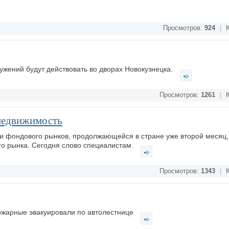
Просмотров:
924
|
К
жений будут действовать во дворах Новокузнецка.
Просмотров:
1261
|
К
 недвижимость
и фондового рынков, продолжающейся в стране уже второй месяц,
о рынка. Сегодня слово специалистам.
Просмотров:
1343
|
К
ожарные эвакуировали по автолестнице