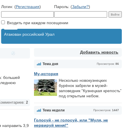
Логин: (
Регистрация
)
Пароль: (
Забыли?
)
Входить при каждом посещении
Атакован российский Урал
Добавить новость
Тема дня
Просмотров:
86
Му-история
а: большей
Несколько новокузнецких
оследнюю
бурёнок забрели в музей-
заповедник “Кузнецкая крепость”
под открытым небом.
омментариев:
2
Тема недели
Просмотров:
1447
Голосуй - не голосуй, или "Муля, не
нервируй меня!"
 направить 3,9