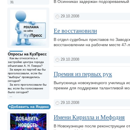
В Осинниках задержан подозреваемый
31
29.10.2008
Ее восстановили
В отдел судебных приставов по Заводс
восстановлении на рабочем месте 47-
Опросы на КузПресс
Как вы относитесь к
29.10.2008
застройке центра города
объектами А. Н. Говора?
За какую из партий вы бы
Премия из первых рук
проголосовали, если бы
"выборы" проводились
сегодня?
Выпускница новокузнецкого училища ис
За кого проголосовали бы
премии для поддержки талантливой м
вы, если бы голосование
было сегодня?
...
29.10.2008
Имени Кирилла и Мефодия
В Новокузнецке после реконструкции о