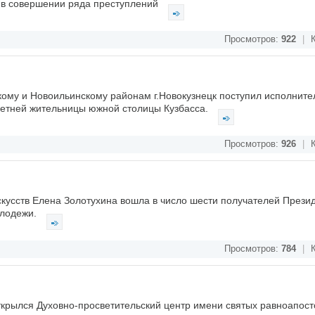
 в совершении ряда преступлений
Просмотров:
922
|
К
кому и Новоильинскому районам г.Новокузнецк поступил исполните
летней жительницы южной столицы Кузбасса.
Просмотров:
926
|
К
кусств Елена Золотухина вошла в число шести получателей Прези
олодежи.
Просмотров:
784
|
К
ткрылся Духовно-просветительский центр имени святых равноапос