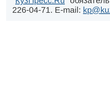
"
КузПресс.Ru
" обязатель
226-04-71. E-mail:
kp@kuz