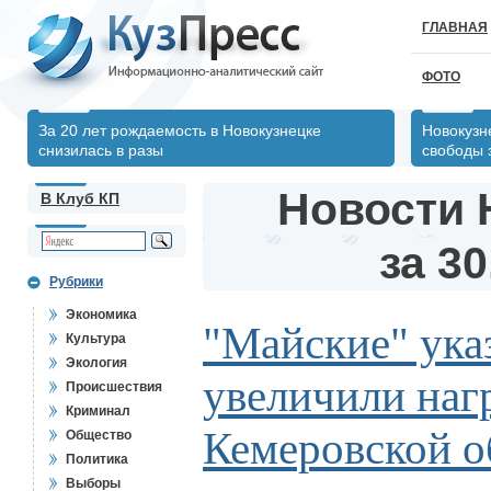
ГЛАВНАЯ
ФОТО
За 20 лет рождаемость в Новокузнецке
Новокузн
снизилась в разы
свободы 
Новости 
В Клуб КП
за 30
Рубрики
Экономика
"Майские" ука
Культура
Экология
увеличили наг
Происшествия
Криминал
Кемеровской о
Общество
Политика
Выборы