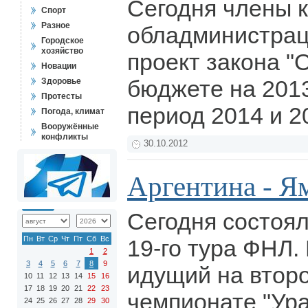
Сегодня члены 
Спорт
Разное
обладминистрац
Городское
хозяйство
проект закона "
Новации
бюджете на 2013
Здоровье
Протесты
период 2014 и 2
Погода, климат
Вооружённые
конфликты
30.10.2012
Аргентина - Ям
Сегодня состоя
Пн
Вт
Ср
Чт
Пт
Сб
Вс
19-го тура ФНЛ.
1
2
3
4
5
6
7
8
9
идущий на втор
10
11
12
13
14
15
16
17
18
19
20
21
22
23
чемпионате "Ура
24
25
26
27
28
29
30