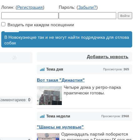
Логин: (
Регистрация
)
Пароль: (
Забыли?
)
Входить при каждом посещении
В Новокузнецке так и не могут найти подрядчика для отлова
собак
Добавить новость
Тема дня
Просмотров:
365
Вот такая "Династия"
Четыре дома у ретро-парка
практически готовы.
омментариев:
0
Тема недели
Просмотров:
2968
"Шансы не нулевые"
Одиннадцать партий поборются
за вхождение в Госдуму IX созыва