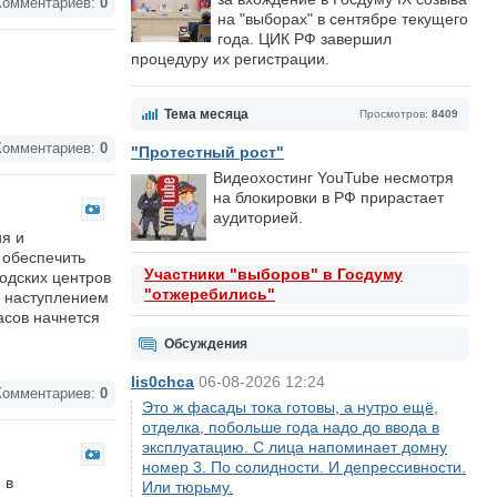
омментариев:
0
на "выборах" в сентябре текущего
года. ЦИК РФ завершил
процедуру их регистрации.
Тема месяца
Просмотров:
8409
омментариев:
0
"Протестный рост"
Видеохостинг YouTube несмотря
на блокировки в РФ прирастает
аудиторией.
ия и
 обеспечить
Участники "выборов" в Госдуму
одских центров
"отжеребились"
с наступлением
часов начнется
Обсуждения
lis0chca
06-08-2026 12:24
омментариев:
0
Это ж фасады тока готовы, а нутро ещё,
отделка, побольше года надо до ввода в
эксплуатацию. С лица напоминает домну
номер 3. По солидности. И депрессивности.
 в
Или тюрьму.