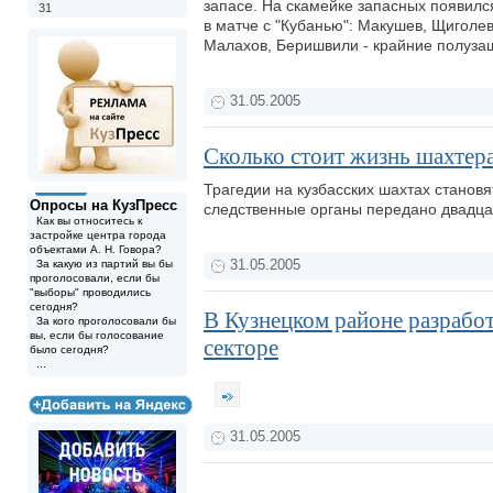
запасе. На скамейке запасных появился
31
в матче с "Кубанью": Макушев, Щиголев
Малахов, Беришвили - крайние полуза
31.05.2005
Сколько стоит жизнь шахтер
Трагедии на кузбасских шахтах станов
Опросы на КузПресс
следственные органы передано двадца
Как вы относитесь к
застройке центра города
объектами А. Н. Говора?
За какую из партий вы бы
31.05.2005
проголосовали, если бы
"выборы" проводились
сегодня?
В Кузнецком районе разработ
За кого проголосовали бы
вы, если бы голосование
секторе
было сегодня?
...
31.05.2005