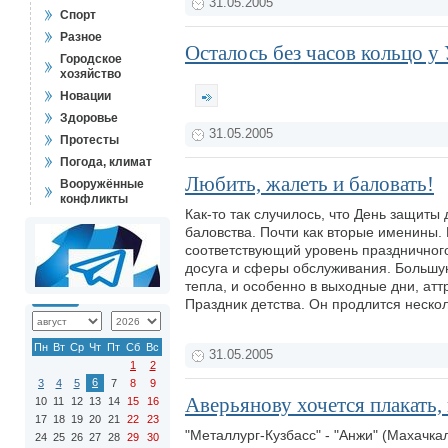
31.05.2005
Спорт
Разное
Осталось без часов кольцо у
Городское
хозяйство
Новации
Здоровье
31.05.2005
Протесты
Погода, климат
Любить, жалеть и баловать!
Вооружённые
конфликты
Как-то так случилось, что День защиты
баловства. Почти как вторые именины. 
соответствующий уровень праздничного
досуга и сферы обслуживания. Большую
тепла, и особенно в выходные дни, аттр
Праздник детства. Он продлится неско
Пн
Вт
Ср
Чт
Пт
Сб
Вс
31.05.2005
1
2
6
3
4
5
7
8
9
Аверьянову хочется плакать,
10
11
12
13
14
15
16
17
18
19
20
21
22
23
"Металлург-Кузбасс" - "Анжи" (Махачкал
24
25
26
27
28
29
30