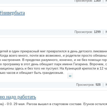
Просмотров:
1369
|
К
 Универбыта
Просмотров:
1299
|
К
 детей в один прекрасный миг превратился в день детского ликован
Когда всего много, почти все возможно, и родители просто обязаны
 настроения. В пределах разумного, конечно, и не без помощи гор
 программу в этот день обещает парк имени Гагарина. Впрочем, 
акционы здесь и без того не пустуют. На Кузнецкой крепости в 12 
лько часов и обещает быть грандиозным.
Просмотров:
928
|
К
 но надо работать
а) - 0:0. 29 мая. Рагоза вышел в стартовом составе. Егунов остался