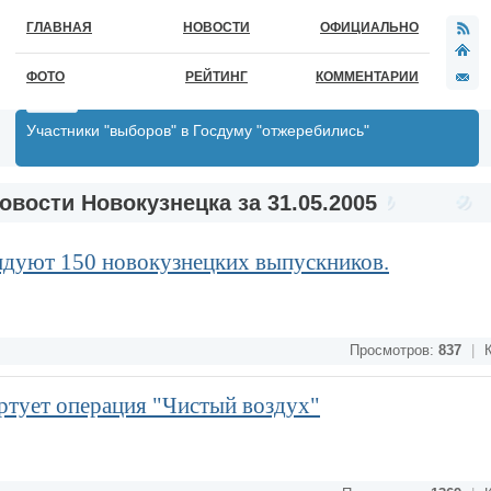
ГЛАВНАЯ
НОВОСТИ
ОФИЦИАЛЬНО
ФОТО
РЕЙТИНГ
КОММЕНТАРИИ
Участники "выборов" в Госдуму "отжеребились"
овости Новокузнецка за 31.05.2005
ендуют 150 новокузнецких выпускников.
Просмотров:
837
|
К
ртует операция "Чистый воздух"