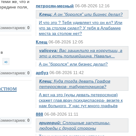
теми же, что и
петросян-месный
06-08-2026 12:16
середине поля,
Клещ:
А он "боролся" или бизнес делал?
И что это ? Тебя удивляет что он ел? Или
что за столом сидел? У тебя в Алабамие
омментариев:
0
места за столом нет?
Клещ
06-08-2026 12:05
valicova:
Вас зациклило на коррупции, а
 в
это и есть полицейщина. Навальн...
А он "боролся" или бизнес делал?
арбуз
06-08-2026 11:42
омментариев:
0
Клещ:
Куда тогда девать Графов
петеросянов- табуреточников?
астном
А вот на это (куды девать петеросянов)
скажет глав.врач психдиспасера- везите к
нам больного. У нас тут много графьёв
888
06-08-2026 11:11
омментариев:
0
григорий:
Сплошные запутинцы-
людоеды с другой стороны