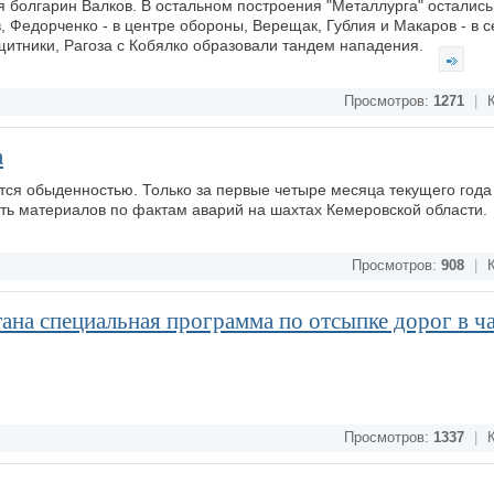
 болгарин Валков. В остальном построения "Металлурга" остались 
, Федорченко - в центре обороны, Верещак, Гублия и Макаров - в 
щитники, Рагоза с Кобялко образовали тандем нападения.
Просмотров:
1271
|
К
а
ятся обыденностью. Только за первые четыре месяца текущего года
ть материалов по фактам аварий на шахтах Кемеровской области.
Просмотров:
908
|
К
ана специальная программа по отсыпке дорог в ч
Просмотров:
1337
|
К