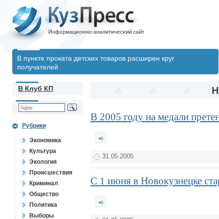
В пункте проката детских товаров расширен круг
получателей
В Клуб КП
Н
В 2005 году на медали прет
Рубрики
Экономика
Культура
31.05.2005
Экология
Происшествия
С 1 июня в Новокузнецке ста
Криминал
Общество
Политика
Выборы