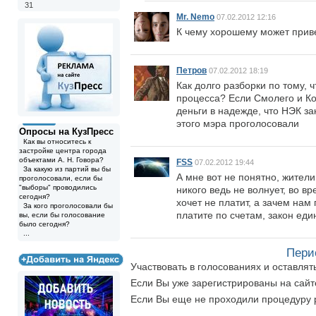
31
Mr. Nemo
07.02.2012 12:16
К чему хорошему может прив
Петров
07.02.2012 18:19
Как долго разборки по тому, 
процесса? Если Смолего и Ко 
деньги в надежде, что НЭК за
этого мэра проголосовали
Опросы на КузПресс
Как вы относитесь к
застройке центра города
объектами А. Н. Говора?
FSS
07.02.2012 19:44
За какую из партий вы бы
А мне вот не понятно, жител
проголосовали, если бы
"выборы" проводились
никого ведь не волнует, во в
сегодня?
хочет не платит, а зачем нам
За кого проголосовали бы
платите по счетам, закон еди
вы, если бы голосование
было сегодня?
...
Пери
Участвовать в голосованиях и оставля
Если Вы уже зарегистрированы на сай
Если Вы еще не проходили процедуру 