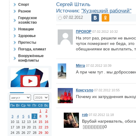
Сергей Штиль
Спорт
Источник:
"Кузнецкий рабочий"
Разное
07.02.2012
Городское
хозяйство
Новации
ПРОХОР
07.02.2012 10:32
Здоровье
На этот раз, решили не выно
Протесты
чуток померзнет не беда, эт
обещаниями все выплатить, то
Погода, климат
Вооружённые
конфликты
Mirra
07.02.2012 10:39
А при чем тут . мы добросов
Консуэло
07.02.2012 10:55
Почему их затруднения выходя
Пн
Вт
Ср
Чт
Пт
Сб
Вс
1
2
rob
07.02.2012 11:18
7
3
4
5
6
8
9
Врубай нагреватель, обог
10
11
12
13
14
15
16
:))))))))))))))0
17
18
19
20
21
22
23
24
25
26
27
28
29
30