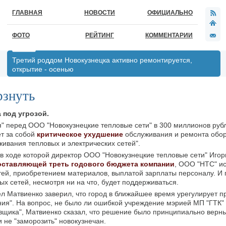
ГЛАВНАЯ
НОВОСТИ
ОФИЦИАЛЬНО
ФОТО
РЕЙТИНГ
КОММЕНТАРИИ
Третий роддом Новокузнецка активно ремонтируется,
открытие - осенью
рзнуть
 под угрозой.
" перед ООО "Новокузнецкие тепловые сети" в 300 миллионов рубл
т за собой
критическое ухудшение
обслуживания и ремонта обо
ивания тепловых и электрических сетей".
в ходе которой директор ООО "Новокузнецкие тепловые сети" Иго
составляющей треть годового бюджета компании
, ООО "НТС" и
ей, приобретением материалов, выплатой зарплаты персоналу. И 
 сетей, несмотря ни на что, будет поддерживаться.
л Матвиенко заверил, что город в ближайшее время урегулирует п
ия". На вопрос, не было ли ошибкой учреждение мэрией МП "ГТК"
вщика", Матвиенко сказал, что решение было принципиально верн
 не "заморозить" новокузнечан.