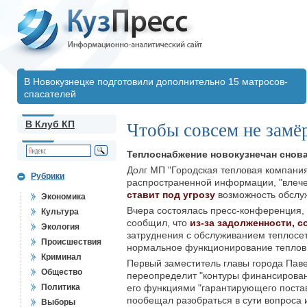
В Новокузнецке подготовили дополнительно 15 матросов-
спасателей
В Клуб КП
Чтобы совсем не замё
Теплоснабжение новокузнечан снова
Долг МП "Городская тепловая компания
Рубрики
распространенной информации, "влече
ставит под угрозу
возможность обслуж
Экономика
Вчера состоялась пресс-конференция, 
Культура
сообщил, что
из-за задолженности, 
Экология
затруднения с обслуживанием теплосет
Происшествия
нормальное функционирование тепловых
Криминал
Первый заместитель главы города Паве
Общество
переопределит "контуры финансирован
Политика
его функциями "гарантирующего поста
пообещал разобраться в сути вопроса и
Выборы