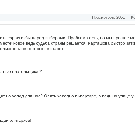
Просмотров:
2851
|
Ко
сить сор из избы перед выборами. Проблема есть, но мы про нее м
о местечковое ведь судьба страны решается. Карташова быстро затк
лько теплее от этого не станет.
естные плательщики ?
т на холод для нас? Опять холодно в квартире, а ведь на улице уже
ащай олигархов!