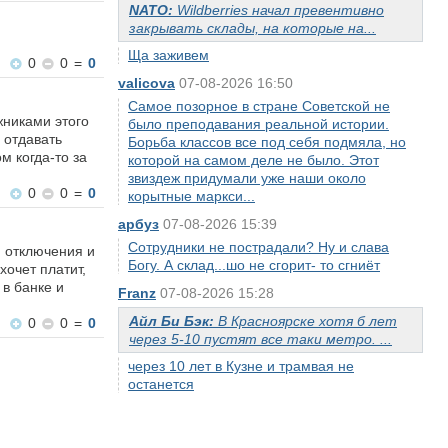
NATO:
Wildberries начал превентивно
закрывать склады, на которые на...
Ща заживем
0
0
=
0
valicova
07-08-2026 16:50
Самое позорное в стране Советской не
жниками этого
было преподавания реальной истории.
 отдавать
Борьба классов все под себя подмяла, но
м когда-то за
которой на самом деле не было. Этот
звиздеж придумали уже наши около
0
0
=
0
корытные маркси...
арбуз
07-08-2026 15:39
Сотрудники не пострадали? Ну и слава
м отключения и
Богу. А склад...шо не сгорит- то сгниёт
хочет платит,
 в банке и
Franz
07-08-2026 15:28
Айл Би Бэк:
В Красноярске хотя б лет
0
0
=
0
через 5-10 пустят все таки метро. ...
через 10 лет в Кузне и трамвая не
останется