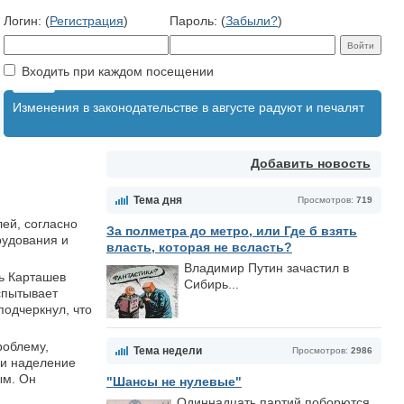
Логин: (
Регистрация
)
Пароль: (
Забыли?
)
Входить при каждом посещении
Изменения в законодательстве в августе радуют и печалят
Добавить новость
Тема дня
Просмотров:
719
ей, согласно
За полметра до метро, или Где б взять
рудования и
власть, которая не всласть?
Владимир Путин зачастил в
рь Карташев
Сибирь...
спытывает
подчеркнул, что
роблему,
Тема недели
Просмотров:
2986
 и наделение
ым. Он
"Шансы не нулевые"
Одиннадцать партий поборются