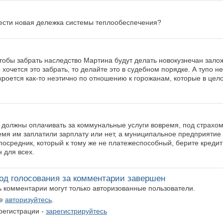
ести новая дележка системы теплообеспечения?
чтобы забрать наследство Мартина будут делать новокузнечан зало
хочется это забрать, то делайте это в судебном порядке. А тупо не
кроется как-то неэтично по отношению к горожанам, которые в цело
и должны оплачивать за коммунальные услуги вовремя, под страхо
ремя им заплатили зарплату или нет, а муниципальное предприятие 
 посредник, который к тому же не платежеспособный, берите кредит
н для всех.
од голосования за комментарии завершен
ть комментарии могут только авторизованные пользователи.
те
авторизуйтесь
.
регистрации -
зарегистрируйтесь