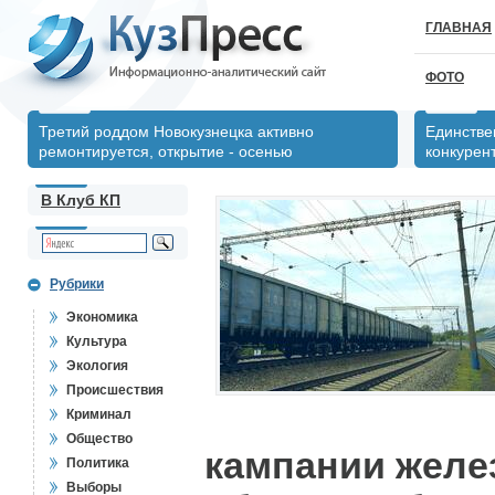
ГЛАВНАЯ
ФОТО
Третий роддом Новокузнецка активно
Единстве
ремонтируется, открытие - осенью
конкурен
В Клуб КП
Рубрики
Экономика
Культура
Экология
Происшествия
Криминал
Общество
кампании желе
Политика
Выборы