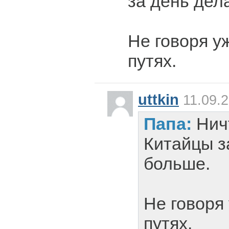
за день дел
Не говоря у
путях.
uttkin
11.09.2
Папа:
Нич
Китайцы з
больше.
Не говоря
путях.