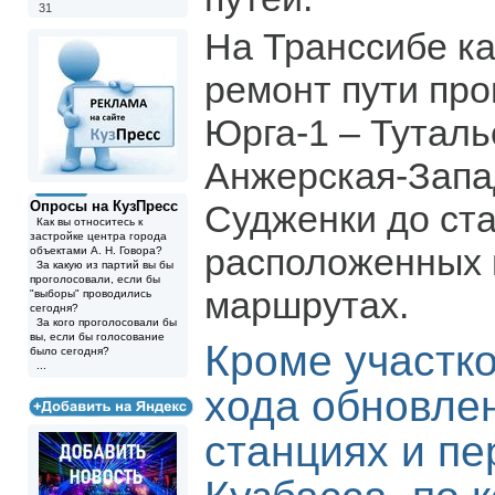
31
На Транссибе к
ремонт пути про
Юрга-1 – Туталь
Анжерская-Запад
Опросы на КузПресс
Судженки до ста
Как вы относитесь к
застройке центра города
расположенных 
объектами А. Н. Говора?
За какую из партий вы бы
проголосовали, если бы
маршрутах.
"выборы" проводились
сегодня?
За кого проголосовали бы
вы, если бы голосование
Кроме участко
было сегодня?
...
хода обновле
станциях и пе