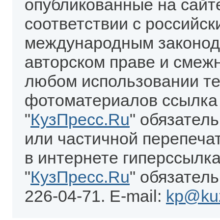
опубликованные на сайт
соответствии с российск
международным законод
авторском праве и смеж
любом использовании те
фотоматериалов ссылка
"
КузПресс.Ru
" обязател
или частичной перепеча
в интернете гиперссылка
"
КузПресс.Ru
" обязатель
226-04-71. E-mail:
kp@kuz