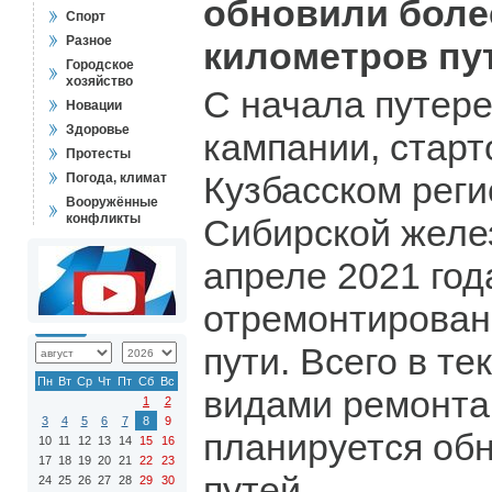
обновили боле
Спорт
Разное
километров пу
Городское
хозяйство
С начала путер
Новации
Здоровье
кампании, стар
Протесты
Кузбасском реги
Погода, климат
Вооружённые
конфликты
Сибирской желе
апреле 2021 год
отремонтировано
пути. Всего в т
Пн
Вт
Ср
Чт
Пт
Сб
Вс
видами ремонта
1
2
3
4
5
6
7
8
9
планируется обн
10
11
12
13
14
15
16
17
18
19
20
21
22
23
путей.
24
25
26
27
28
29
30