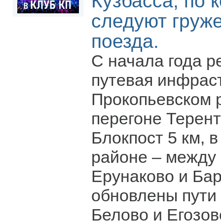
Кузбасса, по 
следуют груж
поезда.
С начала года р
путевая инфраст
Прокопьевском 
перегоне Терент
Блокпост 5 км, 
районе – между
Ерунаково и Бар
обновлены пути 
Белово и Егозов