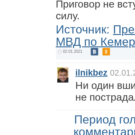
Приговор не вст
силу.
Источник:
Пре
МВД по Кемер
02.01.2021
ilnikbez
02.01.
Ни один вши
не пострада
Период го
комментар