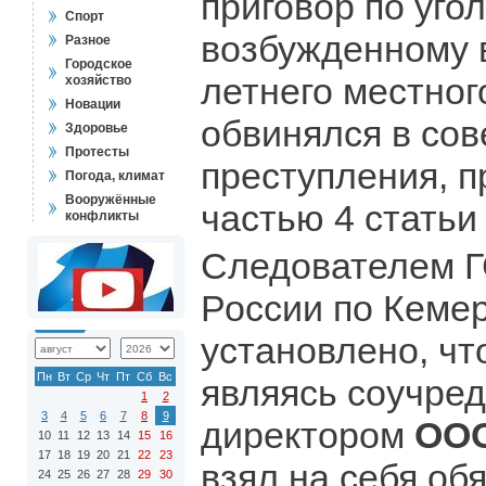
приговор по уго
Спорт
возбужденному 
Разное
Городское
летнего местног
хозяйство
Новации
обвинялся в со
Здоровье
Протесты
преступления, 
Погода, климат
Вооружённые
частью 4 статьи
конфликты
Следователем 
России по Кеме
установлено, чт
Пн
Вт
Ср
Чт
Пт
Сб
Вс
являясь соучре
1
2
3
4
5
6
7
8
9
директором
ООО
10
11
12
13
14
15
16
17
18
19
20
21
22
23
взял на себя об
24
25
26
27
28
29
30