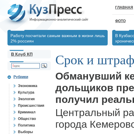
ГЛАВНАЯ
ФОТО
Работу посчитали самым важным в жизни лишь
В Кузбас
2% россиян
хрониче
В Клуб КП
Срок и штра
Обманувший к
Рубрики
дольщиков пр
Экономика
Культура
получил реаль
Экология
Происшествия
Центральный ра
Криминал
Общество
города Кемеров
Политика
Выборы