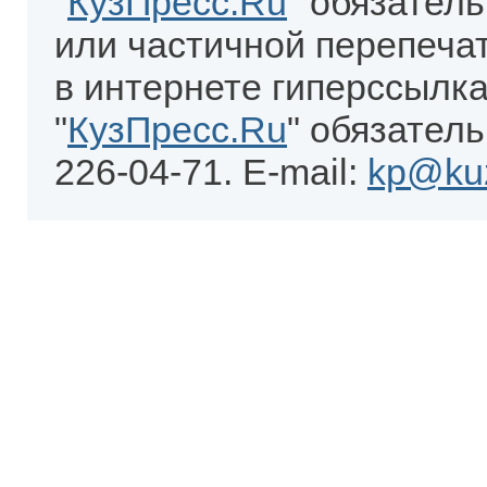
"
КузПресс.Ru
" обязател
или частичной перепеча
в интернете гиперссылка
"
КузПресс.Ru
" обязатель
226-04-71. E-mail:
kp@kuz