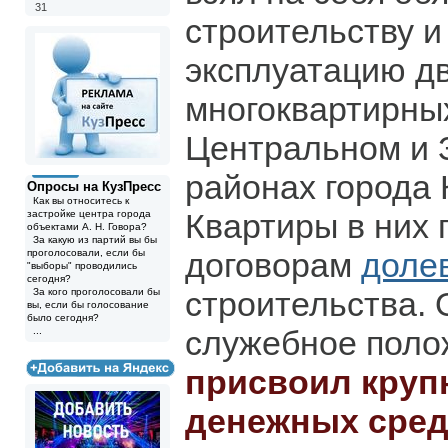
31
строительству и
эксплуатацию д
многоквартирны
Центральном и 
районах города 
Опросы на КузПресс
Как вы относитесь к
Квартиры в них 
застройке центра города
объектами А. Н. Говора?
За какую из партий вы бы
договорам
доле
проголосовали, если бы
"выборы" проводились
сегодня?
строительства. 
За кого проголосовали бы
вы, если бы голосование
было сегодня?
служебное поло
...
присвоил круп
денежных сред