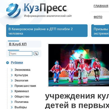
ГЛАВНАЯ
ФОТО
В Кемеровском районе в ДТП погибли 2
Призывы 
человека
экстреми
В Клуб КП
Рубрики
Экономика
Культура
Экология
Происшествия
Криминал
учреждения ку
Общество
Политика
детей в первых
Выборы