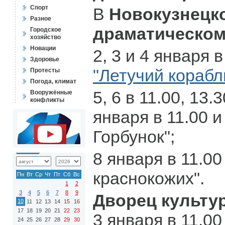
Спорт
В
Новокузнецк
Разное
драматическом
Городское
хозяйство
Новации
2, 3 и 4 января в
Здоровье
"Летучий корабл
Протесты
Погода, климат
5, 6 в 11.00, 13.3
Вооружённые
конфликты
января в 11.00 и
Горбунок";
8 января в 11.00
краснокожих".
Пн
Вт
Ср
Чт
Пт
Сб
Вс
1
2
3
4
5
6
7
8
9
Дворец культ
10
11
12
13
14
15
16
17
18
19
20
21
22
23
3 января в 11.0
24
25
26
27
28
29
30