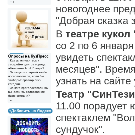
31
новогоднее пре
"Добрая сказка 
В
театре кукол 
со 2 по 6 январ
увидеть спектак
Опросы на КузПресс
Как вы относитесь к
застройке центра города
месяцев". Врем
объектами А. Н. Говора?
За какую из партий вы бы
проголосовали, если бы
узнать на сайте
"выборы" проводились
сегодня?
За кого проголосовали бы
Театр "СинТези
вы, если бы голосование
было сегодня?
...
11.00 порадует 
спектаклем "Во
сундучок".