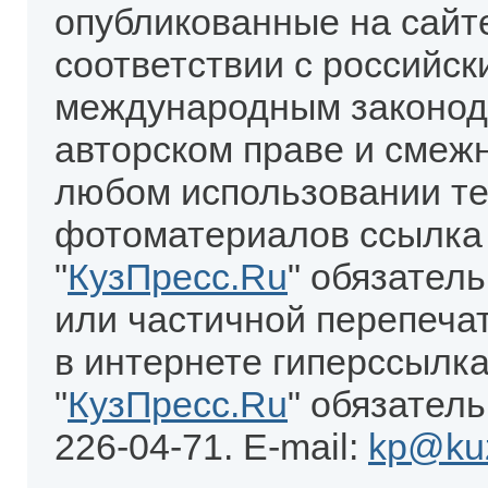
опубликованные на сайт
соответствии с российск
международным законод
авторском праве и смеж
любом использовании те
фотоматериалов ссылка
"
КузПресс.Ru
" обязател
или частичной перепеча
в интернете гиперссылка
"
КузПресс.Ru
" обязатель
226-04-71. E-mail:
kp@kuz