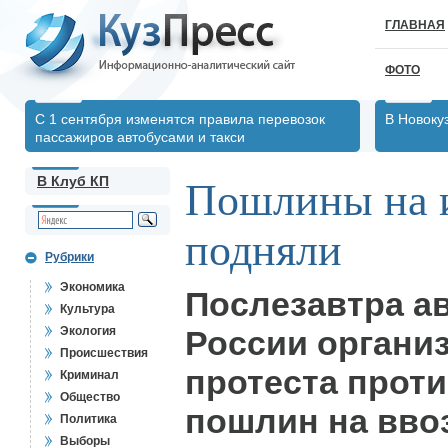
ГЛАВНАЯ
ФОТО
С 1 сентября изменятся правила перевозок
В Новоку
пассажиров автобусами и такси
В Клуб КП
Пошлины на 
подняли
Рубрики
Экономика
Послезавтра а
Культура
Экология
России органи
Происшествия
протеста прот
Криминал
Общество
пошлин на вво
Политика
Выборы