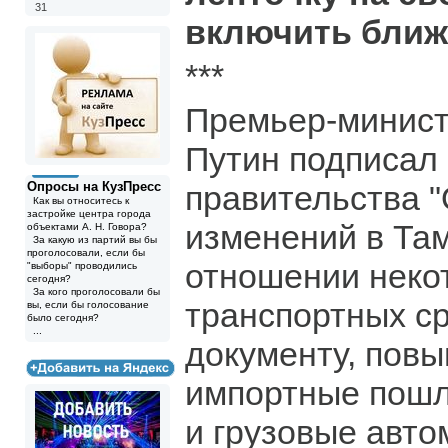
31
включить ближ
***
Премьер-минис
Путин подписал
Опросы на КузПресс
правительства 
Как вы относитесь к
застройке центра города
изменений в Та
объектами А. Н. Говора?
За какую из партий вы бы
проголосовали, если бы
отношении неко
"выборы" проводились
сегодня?
За кого проголосовали бы
транспортных ср
вы, если бы голосование
было сегодня?
...
документу, пов
импортные пошл
и грузовые авто