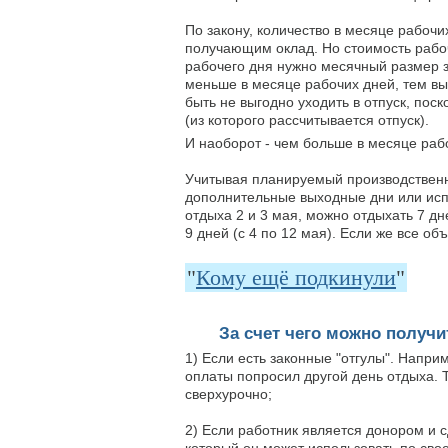
По закону, количество в месяце рабочи
получающим оклад. Но стоимость рабоч
рабочего дня нужно месячный размер з
меньше в месяце рабочих дней, тем вы
быть не выгодно уходить в отпуск, пос
(из которого рассчитывается отпуск).
И наоборот - чем больше в месяце рабо
Учитывая планируемый производственн
дополнительные выходные дни или испо
отдыха 2 и 3 мая, можно отдыхать 7 дне
9 дней (с 4 по 12 мая). Если же все о
"
Кому ещё подкинули
"
За счет чего можно получ
1) Если есть законные "отгулы". Напр
оплаты попросил другой день отдыха. 
сверхурочно;
2) Если работник является донором и 
который он может использовать по сво