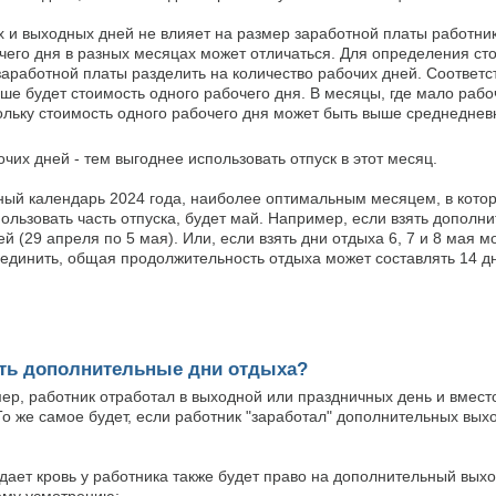
х и выходных дней не влияет на размер заработной платы работник
его дня в разных месяцах может отличаться. Для определения ст
аработной платы разделить на количество рабочих дней. Соответс
ше будет стоимость одного рабочего дня. В месяцы, где мало раб
кольку стоимость одного рабочего дня может быть выше среднеднев
чих дней - тем выгоднее использовать отпуск в этот месяц.
ый календарь 2024 года, наиболее оптимальным месяцем, в котор
льзовать часть отпуска, будет май. Например, если взять дополн
й (29 апреля по 5 мая). Или, если взять дни отдыха 6, 7 и 8 мая 
бъединить, общая продолжительность отдыха может составлять 14 д
ить дополнительные дни отдыха?
имер, работник отработал в выходной или праздничных день и вмес
То же самое будет, если работник "заработал" дополнительных вых
сдает кровь у работника также будет право на дополнительный выхо
ему усмотрению;