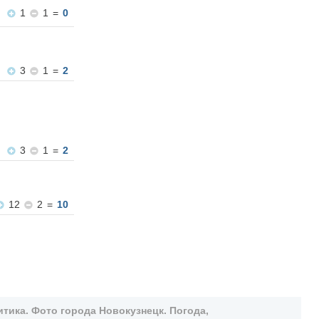
1
1
=
0
3
1
=
2
3
1
=
2
12
2
=
10
тика. Фото города Новокузнецк. Погода,