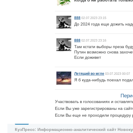
888
02.07.2023 23:15
До 2024 года еще дожить над
888
02.07.2023 23:16
Там кстати выборы преза буду
Путин возможно снова захоче
Если доживет
Летящий во мгле
03.07.2023 00:07
Я б куда-нибудь поехал пода
Пери
Участвовать в голосованиях и оставля
Если Вы уже зарегистрированы на сай
Если Вы еще не проходили процедуру 
КузПресс: Информационно-аналитический сайт Новокузн