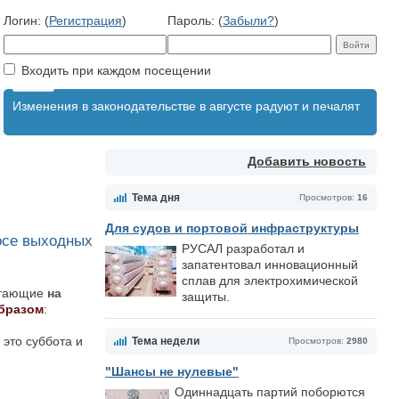
Логин: (
Регистрация
)
Пароль: (
Забыли?
)
Входить при каждом посещении
Изменения в законодательстве в августе радуют и печалят
Добавить новость
Тема дня
Просмотров:
16
Для судов и портовой инфраструктуры
осе выходных
РУСАЛ разработал и
запатентовал инновационный
сплав для электрохимической
ботающие
на
защиты.
бразом
:
 это суббота и
Тема недели
Просмотров:
2980
"Шансы не нулевые"
Одиннадцать партий поборются