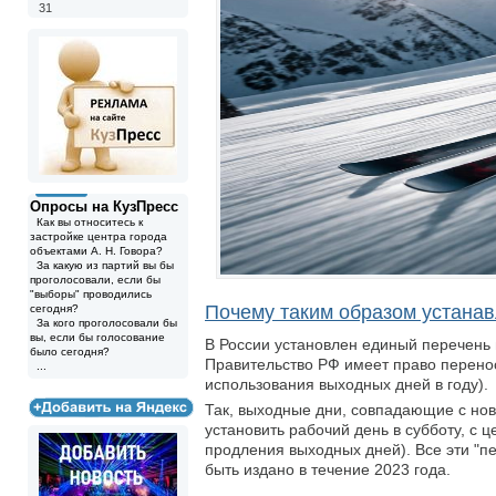
31
Опросы на КузПресс
Как вы относитесь к
застройке центра города
объектами А. Н. Говора?
За какую из партий вы бы
проголосовали, если бы
"выборы" проводились
Почему таким образом устана
сегодня?
За кого проголосовали бы
вы, если бы голосование
В России установлен единый перечень 
было сегодня?
Правительство РФ имеет право перенос
...
использования выходных дней в году).
Так, выходные дни, совпадающие с нов
установить рабочий день в субботу, с 
продления выходных дней). Все эти "п
быть издано в течение 2023 года.