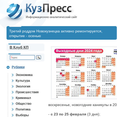
Третий роддом Новокузнецка активно ремонтируется,
открытие - осенью
В Клуб КП
Рубрики
Экономика
Культура
Экология
Происшествия
Криминал
Общество
воскресенье, новогодние каникулы в 20
Политика
-
с 23 по 25 февраля
(3 дня);
Выборы