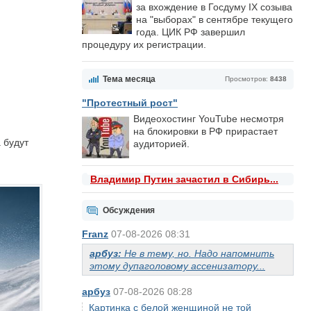
за вхождение в Госдуму IX созыва
на "выборах" в сентябре текущего
года. ЦИК РФ завершил
процедуру их регистрации.
Тема месяца
Просмотров:
8438
"Протестный рост"
Видеохостинг YouTube несмотря
на блокировки в РФ прирастает
 будут
аудиторией.
Владимир Путин зачастил в Сибирь...
Обсуждения
Franz
07-08-2026 08:31
арбуз:
Не в тему, но. Надо напомнить
этому дупаголовому ассенизатору...
арбуз
07-08-2026 08:28
Картинка с белой женщиной не той