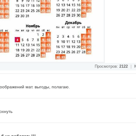
Просмотров:
2122
|
К
соображений мат. выгоды, полагаю.
охнуть
 б не работать!!!