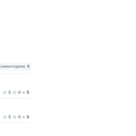
омментариев:
6
5
0
=
5
5
0
=
5