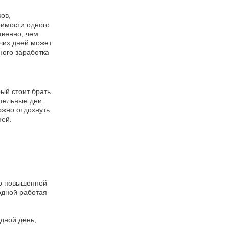
ов,
оимости одного
твенно, чем
очих дней может
ного заработка
ый стоит брать
ительные дни
можно отдохнуть
ней.
то повышенной
одной работая
дной день,