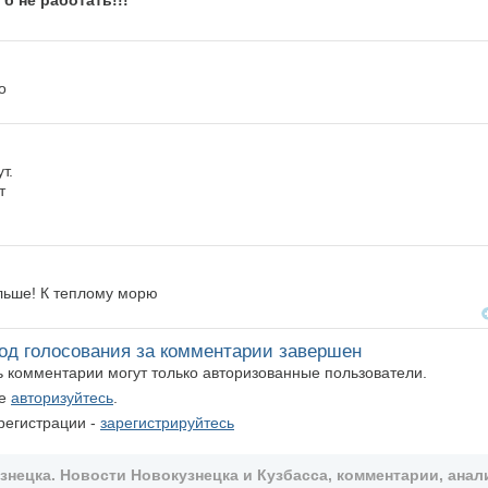
о
т.
т
льше! К теплому морю
од голосования за комментарии завершен
ть комментарии могут только авторизованные пользователи.
те
авторизуйтесь
.
регистрации -
зарегистрируйтесь
ецка. Новости Новокузнецка и Кузбасса, комментарии, анали