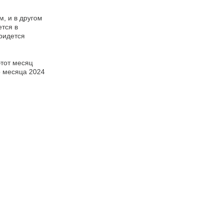
м, и в другом
ется в
ридется
этот месяц
о месяца 2024