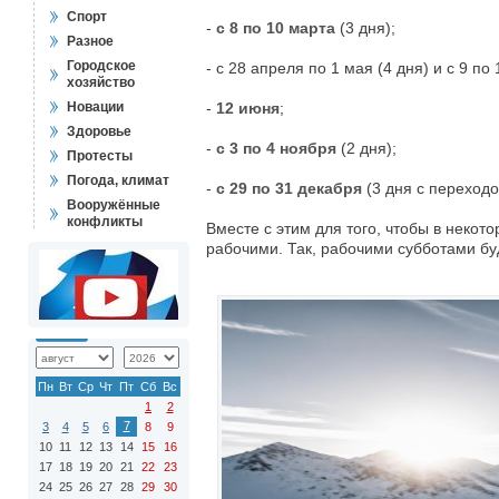
Спорт
-
с 8 по 10 марта
(3 дня);
Разное
Городское
- с 28 апреля по 1 мая (4 дня) и с 9 по 
хозяйство
Новации
-
12 июня
;
Здоровье
-
с 3 по 4 ноября
(2 дня);
Протесты
Погода, климат
-
с 29 по 31 декабря
(3 дня с переходо
Вооружённые
конфликты
Вместе с этим для того, чтобы в некот
рабочими. Так, рабочими субботами буд
Пн
Вт
Ср
Чт
Пт
Сб
Вс
1
2
7
3
4
5
6
8
9
10
11
12
13
14
15
16
17
18
19
20
21
22
23
24
25
26
27
28
29
30